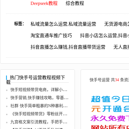
Deepseek教程
综合教程
标签：
私域流量怎么运营,私域流量运营
无货源电商
淘宝直通车推广技巧
抖音小店怎么运营,抖音
抖音直播怎么赚钱,抖音直播带货运营
无人直
热门快手号运营教程视频下
快手号运营 共
34
条资
载
快手短视频带货电商，详解小店开通与磁力金牛，打造爆款视频
快手营销,快手赚钱攻略，零基础0投资0风险，普通人每月轻松多赚1万块！
社群·快手简单粗暴的N种暴利变现玩法（线下-收费12800元）
《快手短视频带货》零粉丝开撸，纯自然流量，长久可持续，日入过万
九宫格文案引流教程，手把手教你快手引流精准宝妈粉