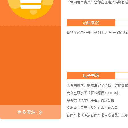
《合同范本合集》让你在理定文档胸有
酒店餐饮
餐饮连锁企业开业营销策划 节日促销活动
电子书籍
人性的需求，需求决定了价值，谁能读懂需
大玄空风水学《蒋公秘传》PDF8本
郑穆德《风水电子书》PDF合集
文墨龙《策天六爻》11本PDF合集
更多资源
名医全书《明清名医全书大成合集》PD