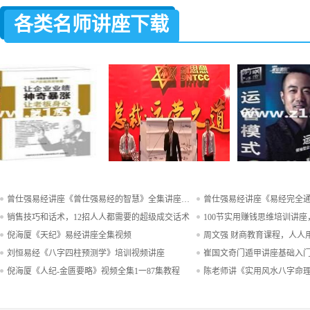
各类名师讲座下载
曾仕强易经讲座《曾仕强易经的智慧》全集讲座视频下载...
销售技巧和话术，12招人人都需要的超级成交话术
倪海厦《天纪》易经讲座全集视频
刘恒易经《八字四柱预测学》培训视频讲座
倪海厦《人纪-金匮要略》视频全集1一87集教程