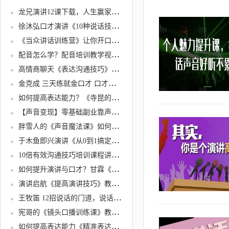
龙兄演讲12课下载，人生赢家必备的12堂说话课，演讲口才培训视频
徐沐弘口才演讲《10种说话技巧》让你说话更有逻辑
《当众讲话训练营》让你开口就能说重点，50个场景模板+200个价值感提升金句
配音怎么学？配音培训教学视频教程，教你从零开始学配音
高情商聊天《表达沟通技巧》让你说话更好听
金克成 三天练就金口才 口才训练秘技 成功口才培训技巧视频教程
如何提高表达能力？《寺昆的321表达法》15万人都学过的职场表达课
【声音变现】零基础副业靠声音赚钱
胖雪人的《声音魔法课》如何让声音更好听
于木鱼即兴演讲《从0到1搞定即兴演讲特训营》视频课程
10倍有效沟通技巧培训课程讲座，沟通改变命运
如何提升演讲与口才？甘霖《演讲能力提升课》普通人也能成为说话高手
演讲启航《提高演讲技巧》教你如何提升演讲与口才技巧
王牧笛 12招说话的门道，说话技巧训练，让你一开口就赢了
宪哥的《镜头口播训练课》教你如何做一个优秀的变现的口播人
如何提高表达能力《精准表达30讲》能成事儿的表达课