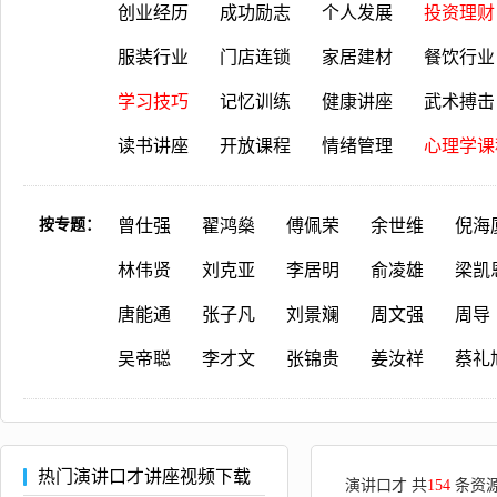
创业经历
成功励志
个人发展
投资理财
服装行业
门店连锁
家居建材
餐饮行业
学习技巧
记忆训练
健康讲座
武术搏击
读书讲座
开放课程
情绪管理
心理学课
按专题：
曾仕强
翟鸿燊
傅佩荣
余世维
倪海
林伟贤
刘克亚
李居明
俞凌雄
梁凯
唐能通
张子凡
刘景斓
周文强
周导
吴帝聪
李才文
张锦贵
姜汝祥
蔡礼
热门演讲口才讲座视频下载
演讲口才 共
154
条资