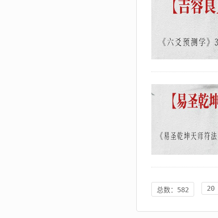
20
总数：582