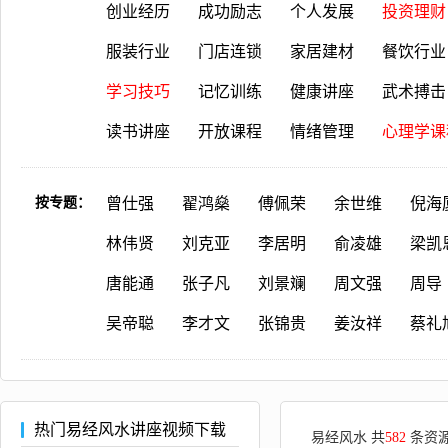
创业经历
成功励志
个人发展
投资理财
服装行业
门店连锁
家居建材
餐饮行业
学习技巧
记忆训练
健康讲座
武术搏击
读书讲座
开放课程
情绪管理
心理学课
按专题：
曾仕强
翟鸿燊
傅佩荣
余世维
倪海
林伟贤
刘克亚
李居明
俞凌雄
梁凯
唐能通
张子凡
刘景斓
周文强
周导
吴帝聪
李才文
张锦贵
姜汝祥
蔡礼
热门易经风水讲座视频下载
易经风水 共
582
条资