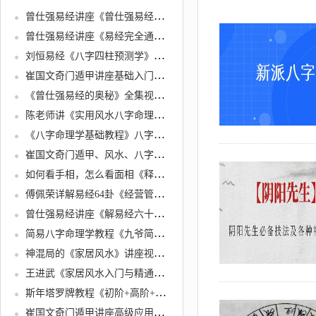
曾仕强易经讲座《曾仕强易经的智慧》全集讲座视频下载观看
曾仕强易经讲座《易经完全通》全集 初级班＋基础班＋中级班＋高级班
刘恒易经《八字四柱预测学》培训视频讲座
崔国文奇门遁甲讲座基础入门视频教程19集+20讲义合集
《曾仕强易经的奥秘》全集视频 百家讲坛曾仕强为您解开易经的密码
陈老师讲《实用风水八字命理学》大道至简通俗实用
《八字命理学基础教程》八字基础命理初级课程视频
崔国文奇门遁甲、风水、八字学培训课程视频
如何看手相，怎么看面相《释缘教你学相术》识人
傅佩荣详解易经64卦《经营管理篇+事业成功篇+财运掌控篇》易经讲座视频全集
曾仕强易经讲座《解易经六十四卦-大道易行》视频全集
简易八字命理学教程《九爷简易命理学》通俗易懂，教你学会看八字
神混局的《家居风水》讲座视频，用科学视角解析什么是风水
王进武《家居风水入门与精通》风水知识培训讲座视频
斯年塔罗牌教程《初阶+高阶+系统》视频课程教学
崔国文奇门遁甲讲座高级应用视频教学教程22集+讲义