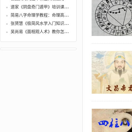
道家《阴盘奇门遁甲》培训课程视频讲座
简易八字命理学教程：命理高级进阶课，简易八字大师版
张赟慧《极简风水学入门知识》从零开始的风水讲座视频
吴尚易《面相观人术》教你怎么看面相