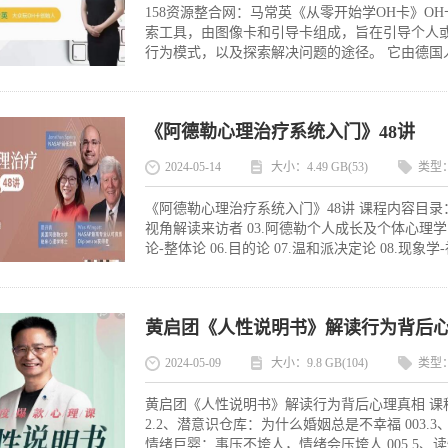
158资源整合网：马常英《从零开始学OH卡》OH
索工具，由图像卡和引导卡组成，旨在引导个人
行为模式，以及探索解决问题的途径。 它由德国人本心理学
《阿德勒心理治疗系统入门》48讲
2024-05-14
大小：4.49 GB(53)
类型
《阿德勒心理治疗系统入门》48讲 课程内容目录：
视角解读来访者 03.阿德勒个人成长及个体心理学的
论-整体论 06.目的论 07.温和派决定论 08.现象学
黄启团《人性说明书》解读行为背后
2024-05-09
大小：9.8 GB(104)
类型
黄启团《人性说明书》解读行为背后心理真相 课程内
2.2、潜意识仓库：为什么婚姻总是不幸福 003.
情绪巨婴：事压不垮人，情绪会压垮人 005.5、读