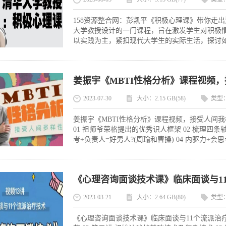
158资源整合网：彭凯平《积极心理课》带你走出
大学教授设计的一门课程，旨在激发学生对积极
以实践为主，紧扣现代大学生的实际生活，探讨如
姜振宇《MBTI性格分析》课程视频
2023-07-30
大小：2.15 GB(58)
类型
姜振宇《MBTI性格分析》课程视频，接受人间我样
01 祖师爷荣格提出的优秀识人框架 02 梳理四条轴坐
考+负责人=好男人?(周瑜和曹操) 04 内驱力+会思
《心理咨询面谈技术课》临床面谈与1
2023-03-21
大小：2.64 GB(80)
类型
《心理咨询面谈技术课》临床面谈与11个流派治疗