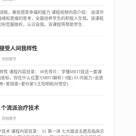
消极，重拾感受幸福的能力 课程视频内容介绍： 由清华
情绪和思维的思考，全面培养学生的积极人生观。该课程
何克服挫折，认识自我。该课程将帮助学生...
，接受人间我样性
：视频教学
性 课程内容目录： 00先导片：学懂MBTI就这一套课
标，你在什么位置?(MBTI解析1.0版) 03 内驱力+会思
考+爱探索=爱吵架?(王阳明和孙悟空) ...
1个流派治疗技术
：视频教学
技术 课程内容目录： 01 第一讲 七大面谈主题及临床示