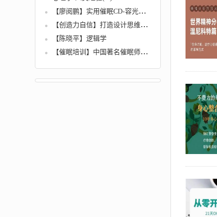
【廖阅鹏】实用催眠CD-容光焕发，神采飞扬》MP3
【创造力自信】打造设计思维的方法论
【陈晓平】逻辑学
【催眠培训】中国著名催眠师马维祥-绝版无价内部培训