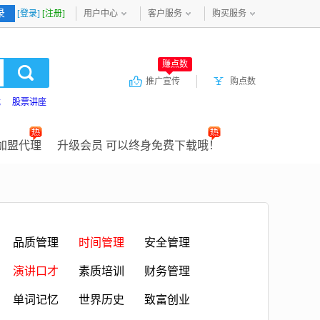
录
[登录]
[注册]
用户中心
客户服务
购买服务
赚点数
推广宣传
购点数
载
股票讲座
加盟代理
升级会员 可以终身免费下载哦！
品质管理
时间管理
安全管理
演讲口才
素质培训
财务管理
单词记忆
世界历史
致富创业