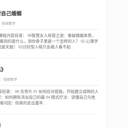
营自己婚姻
：视频教学
课程内容目录： 00智慧女人经营之道：看破婚姻本质，
眼看到的是什么，测你骨子里是一个怎样的人？ 02.心理学
天赋！ 03讨好型人格只会被人看不起...
练》
：视频教学
目录： 00 先导片 01 如何应对孤独，开始建立成熟的人
觉醒：如何拥有活出自己的最 04 图式疗法：读懂自己与他
情绪闪回：你真的走出童年...
讲