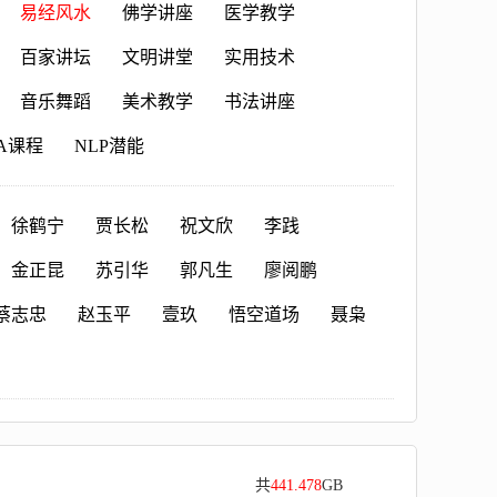
易经风水
佛学讲座
医学教学
百家讲坛
文明讲堂
实用技术
音乐舞蹈
美术教学
书法讲座
A课程
NLP潜能
徐鹤宁
贾长松
祝文欣
李践
金正昆
苏引华
郭凡生
廖阅鹏
蔡志忠
赵玉平
壹玖
悟空道场
聂枭
共
441.478
GB