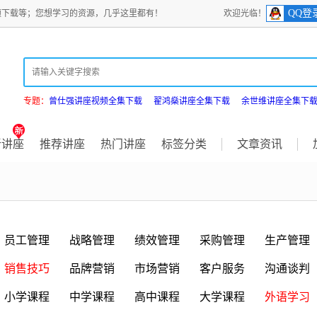
QQ登
频下载等；您想学习的资源，几乎这里都有！
欢迎光临！
专题：
曾仕强讲座视频全集下载
翟鸿燊讲座全集下载
余世维讲座全集下
新讲座
推荐讲座
热门讲座
标签分类
文章资讯
员工管理
战略管理
绩效管理
采购管理
生产管理
销售技巧
品牌营销
市场营销
客户服务
沟通谈判
小学课程
中学课程
高中课程
大学课程
外语学习