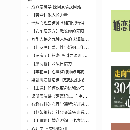
成真恋爱学 挽回爱情挽回她
【樊登】他人的力量
环球心理咨询师基础知识精讲班教程全86集
【安东尼罗宾】激发你的无限潜能-驱动力
九型人格之九种人格的认知和识别
【何友晖】爱、性与婚姻工作坊讲座全11集
【专家团】秘密-吸引力法则[高清]
【廖阅鹏】超级自信力
【李艳莹】心理咨询师的自我成长全8讲
梁凯恩演讲培训《超越极限秘密课程》一天完整录音
【王通】如何改变命运和运气全18讲
梁凯恩演讲《潜意识CD 向宇宙下订单》音频MP3
有趣有料的心理学课程培训讲座视频
【框架推拉】社会交流搭讪看透两性框架的本质
【丁建略】婚恋咨询工作坊经验讲座全45讲
心理学-人类经验(xl)