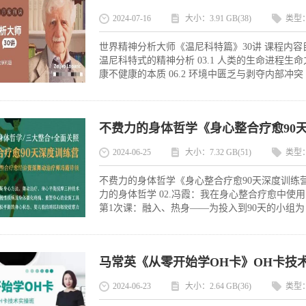
2024-07-16
大小：3.91 GB(38)
类型
世界精神分析大师《温尼科特篇》30讲 课程内容目录
温尼科特式的精神分析 03.1 人类的生命进程生命之轮
康不健康的本质 06.2 环境中匮乏与剥夺内部冲突 0
不费力的身体哲学《身心整合疗愈90
2024-06-25
大小：7.32 GB(51)
类型
不费力的身体哲学《身心整合疗愈90天深度训练营》
力的身体哲学 02.冯霞：我在身心整合疗愈中使用
第1次课：融入、热身——为投入到90天的小组为自己
马常英《从零开始学OH卡》OH卡技
2024-06-23
大小：2.64 GB(36)
类型