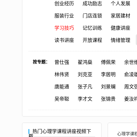
创业经历
成功励志
个人发展
服装行业
门店连锁
家居建材
学习技巧
记忆训练
健康讲座
读书讲座
开放课程
情绪管理
按专题：
曾仕强
翟鸿燊
傅佩荣
余世
林伟贤
刘克亚
李居明
俞凌
唐能通
张子凡
刘景斓
周文
吴帝聪
李才文
张锦贵
姜汝
热门心理学课程讲座视频下
心理学课程
载