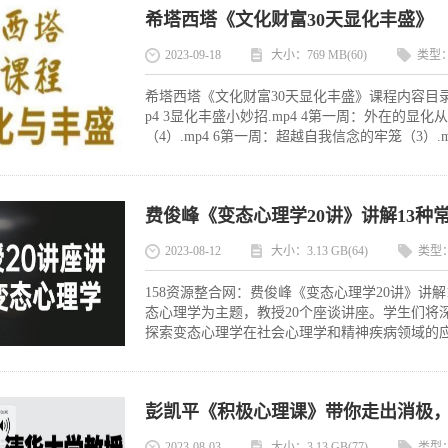
希塔西塔《文化财富30天显化丰盛》
2023-09-18
大小：769 MB(60)
类型
希塔西塔《文化财富30天显化丰盛》课程内容目录：
p4 3显化丰盛小妙招.mp4 4第一周：外在的显
（4）.mp4 6第一周：超越自我信念的牢笼（3）.m
费俊峰《变态心理学20讲》讲解13种
2023-08-12
大小：3.13 GB(64)
类型
158资源整合网：费俊峰《变态心理学20讲》讲
态心理学为主题，教授20个座谈讲座。学生们将
探索变态心理学在社会心理学和精神疾病领域的应
彭凯平《积极心理课》带你走出消极
2023-08-03
大小：3.13 GB(77)
类型