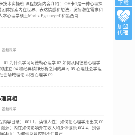
卡技术实操班 课程视频内容介绍： OH卡是一种心理探
或团体探索内在世界、表达情感和想法，发掘潜在需求和
硕士Moritz Egetmeyer和墨西哥...
：视频教学
 01.为什么学习阿德勒心理学 02.如何从阿德勒心理学
建立 04.和经典精神分析之间的异同 05.心理社会学理
-社会场域理论-积极心理学 09...
心理真相
：视频教学
容目录： 001.1、读懂人性：如何把心理学用出来 00
3、溯源：内在如何影响外在收入和身体健康 004.4、别做
懂冰山；为何你总是控制不住自己 ...