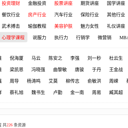
投资理财
金融投资
股票讲座
期货讲座
国学讲座
餐饮行业
房产行业
汽车行业
保险行业
其他行业
武术搏击
瑜伽教程
美容护肤
魅力女性
礼仪讲座
心理学课程
说服力
执行力
行销学
微营销
MB
维
倪海厦
马云
陈安之
李强
刘一秒
杜云生
雄
梁凯恩
冯晓强
曲黎敏
唐骏
于丹
王金战
强
周导
杨涛鸣
艾莫
柳传志
俞敏洪
周嵘
祥
蔡礼旭
魏书生
卢勤
金一南
周易
臧其超
 共
226
条资源