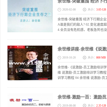
余世维-突破重围 经济下
2020-02-08
大小：
3.05 GB
余世维-突破重围 经济下行期企业
A谁是我们的敌人? 02.变化速度
4.全员没有危机感，老板急死也没有用 05
余世维讲座-余世维《说激
2019-10-20
大小：
800 MB
余世维-《说激励-员工激励培训学习
维 说激励-员工激励培训学习教程 
训学习教程 04 余世维 说激励-员
余世维-激励一百：激励
2019-08-08
大小：
2.35 GB