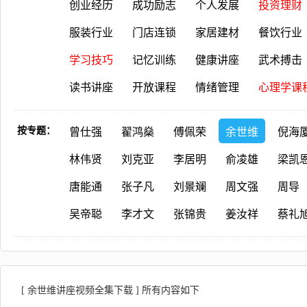
创业经历
成功励志
个人发展
投资理财
服装行业
门店连锁
家居建材
餐饮行业
学习技巧
记忆训练
健康讲座
武术搏击
读书讲座
开放课程
情绪管理
心理学课
按专题：
曾仕强
翟鸿燊
傅佩荣
余世维
倪海
林伟贤
刘克亚
李居明
俞凌雄
梁凯
唐能通
张子凡
刘景斓
周文强
周导
吴帝聪
李才文
张锦贵
姜汝祥
蔡礼
[ 余世维讲座视频全集下载 ] 所有内容如下