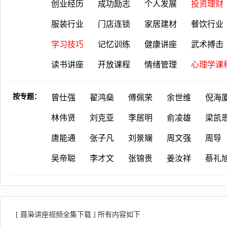
创业经历
成功励志
个人发展
投资理财
服装行业
门店连锁
家居建材
餐饮行业
学习技巧
记忆训练
健康讲座
武术搏击
读书讲座
开放课程
情绪管理
心理学课
按专题：
曾仕强
翟鸿燊
傅佩荣
余世维
倪海
林伟贤
刘克亚
李居明
俞凌雄
梁凯
唐能通
张子凡
刘景斓
周文强
周导
吴帝聪
李才文
张锦贵
姜汝祥
蔡礼
[ 聂枭讲座视频全集下载 ] 所有内容如下