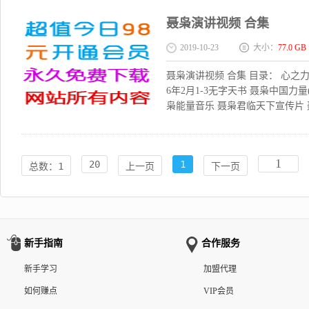
聂枭演讲视频 合集
2019-10-23
大小：
77.0 GB
聂枭演讲视频 合集 目录： 心之力-
6年2月1-3无字天书 聂枭中国力
枭能量音乐 聂枭君临天下宣传片 聂
20
1
总数：1
上一页
下一页
新手指南
合作服务
新手学习
加盟代理
如何赚点
VIP会员