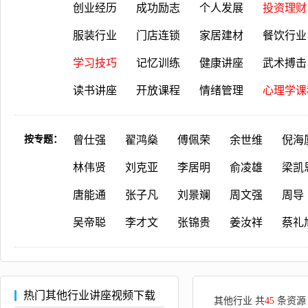
创业经历
成功励志
个人发展
投资理财
服装行业
门店连锁
家居建材
餐饮行业
学习技巧
记忆训练
健康讲座
武术搏击
读书讲座
开放课程
情绪管理
心理学课
按专题：
曾仕强
翟鸿燊
傅佩荣
余世维
倪海
林伟贤
刘克亚
李居明
俞凌雄
梁凯
唐能通
张子凡
刘景斓
周文强
周导
吴帝聪
李才文
张锦贵
姜汝祥
蔡礼
热门其他行业讲座视频下载
其他行业 共
45
条资源