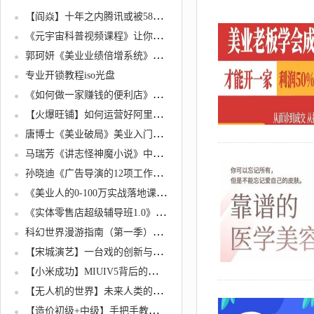
【阎焱】十年之内腾讯或被58超越
《元宇宙科普视频课程》让你系统了解元宇宙，先人一步站在风口上
郭珂妍《美业业绩倍增系统》很有价值的美业总裁必修课，实操性强
专业开锁教程iso光盘
《如何做一家赚钱的便利店》200w粉丝大V教你如何选址定位
【火爆旺铺】如何运营好阿里巴巴诚信通
唐博士《美业破局》美业入门知识库，美业管理进阶之路
马瑞芳《讲志怪神魔小说》中国文学的妖怪宇宙
孙晓迪《广告导演的12项工作》入门基础教程视频
《美业人的0-100万实战落地课》教你玩转美业营销
《实体零售店超级辅导班1.0》学习什么是社区生意
科幻世界漫游指南（第一季）快速便捷地了解科幻背后的科学知识
【宋城演艺】一台戏的创新与扩张
【小米成功】MIUIV5背后的设计思维
【无人机的世界】未来人类的交通与物流
【造价初级+中级】手把手教你编制商务标.技术标