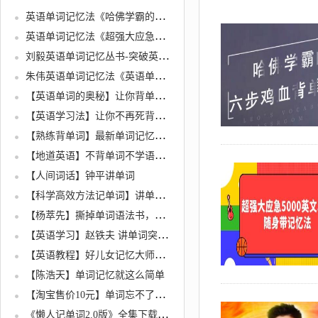
英语单词记忆法《哈佛学霸的六步鸡血背单词课》高效背单词，轻松学英语
英语单词记忆法《超强大应急5000英文单词》随身带记忆法
刘毅英语单词记忆丛书-突破英文词汇22000(xl)
朱伟英语单词记忆法《英语单词速记营》21天稿定2000个核心高频词
【英语单词的奥秘】让你背单词快10倍的记忆法
【英语学习法】让你不再死背单词语法，学上瘾！
【熟练背单词】最新单词记忆法全套教程
【地道英语】不背单词不学语法教你随口飚英语
【人间词话】钟平讲单词
【科学高效方法记单词】讲单词全集
【杨萃先】撕掉单词语法书，颠覆你的传统英语学习
【英语学习】赵铁夫 讲单词突破万词全集
【英语教程】好儿女记忆大师刘纲考试各科全记牢学英语单词全记牢
【陈浩天】单词记忆就这么简单
【淘宝售价10元】单词忘不了【官方正版】 英语视频 8DVD
《懒人记单词2.0版》全集下载价值598元