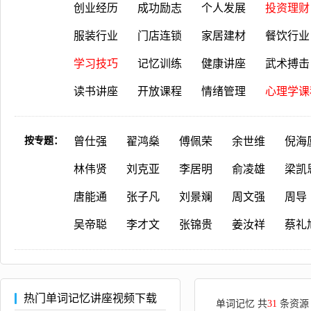
创业经历
成功励志
个人发展
投资理财
服装行业
门店连锁
家居建材
餐饮行业
学习技巧
记忆训练
健康讲座
武术搏击
读书讲座
开放课程
情绪管理
心理学课
按专题：
曾仕强
翟鸿燊
傅佩荣
余世维
倪海
林伟贤
刘克亚
李居明
俞凌雄
梁凯
唐能通
张子凡
刘景斓
周文强
周导
吴帝聪
李才文
张锦贵
姜汝祥
蔡礼
热门单词记忆讲座视频下载
单词记忆 共
31
条资源