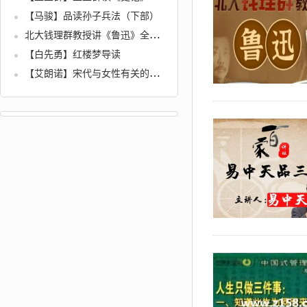
【马骏】品读孙子兵法（下部）
北大钱理群教授讲《鲁迅》全方位认识鲁迅的精神主体和思维方式
【白先勇】红楼梦导读
【艾朗诺】宋代与女性有关的文学