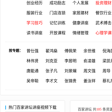
创业经历
成功励志
个人发展
投资理财
服装行业
门店连锁
家居建材
餐饮行业
学习技巧
记忆训练
健康讲座
武术搏击
读书讲座
开放课程
情绪管理
心理学课
按专题：
曾仕强
翟鸿燊
傅佩荣
余世维
倪海
林伟贤
刘克亚
李居明
俞凌雄
梁凯
唐能通
张子凡
刘景斓
周文强
周导
吴帝聪
李才文
张锦贵
姜汝祥
蔡礼
热门百家讲坛讲座视频下载
百家讲坛 共
105
条资