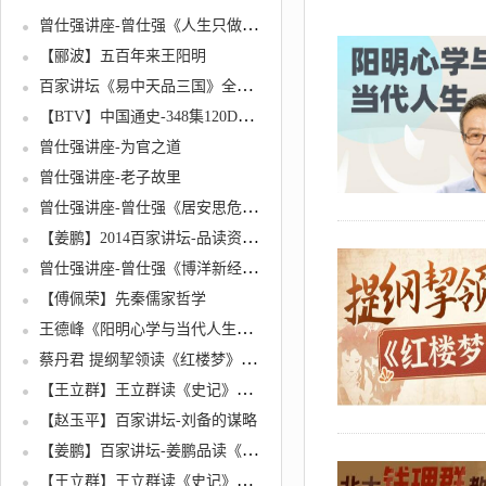
曾仕强讲座-曾仕强《人生只做三件事》
【郦波】五百年来王阳明
百家讲坛《易中天品三国》全集52集视频下载
【BTV】中国通史-348集120DVD【高清】
曾仕强讲座-为官之道
曾仕强讲座-老子故里
曾仕强讲座-曾仕强《居安思危的忧患意识》音频
【姜鹏】2014百家讲坛-品读资治通鉴
曾仕强讲座-曾仕强《博洋新经济论坛》宁波演讲视频
【傅佩荣】先秦儒家哲学
王德峰《阳明心学与当代人生》哲学课
蔡丹君 提纲挈领读《红楼梦》崭新视角解读红楼梦的种种谜团
【王立群】王立群读《史记》之秦始皇
【赵玉平】百家讲坛-刘备的谋略
【姜鹏】百家讲坛-姜鹏品读《资治通鉴》（全集视频）
【王立群】王立群读《史记》之汉武帝