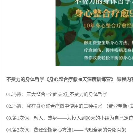
不费力的身体哲学《身心整合疗愈90天深度训练营》 课程内
01.冯霞：三大整合+全面关照_不费力的身体哲学
02.冯霞：我在身心整合疗愈中使用的三种技术 （费登奎斯+
03.第1次课：融入、热身——为投入到90天的小组为自己定
04.第2次课：费登奎斯身心方法1——感知全身的骨骼骨架