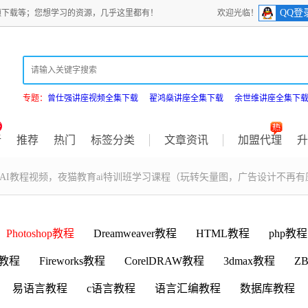
QQ登
频下载等；您想学习的资源，几乎这里都有！
欢迎光临！
专题：
曾仕强讲座视频全集下载
翟鸿燊讲座全集下载
余世维讲座全集下
新
推荐
热门
标签分类
文章资讯
加盟代理
升
 AI教程视频，夜猫教育ai特训班学习课程（玩转矢量图，广告设计不再有
Photoshop教程
Dreamweaver教程
HTML教程
php教程
D教程
Fireworks教程
CorelDRAW教程
3dmax教程
ZB
易语言教程
c语言教程
语言汇编教程
数据库教程