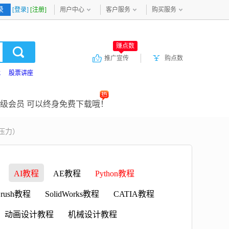
录
[登录]
[注册]
用户中心
客户服务
购买服务
赚点数
推广宣传
购点数
载
股票讲座
级会员 可以终身免费下载哦！
压力）
AI教程
AE教程
Python教程
rush教程
SolidWorks教程
CATIA教程
动画设计教程
机械设计教程