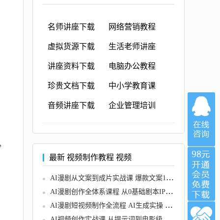
名师讲座下载
网络营销教程
虚拟货源下载
生活老师讲座
讲座资料下载
电脑办公教程
珍贵文档下载
中小学教育课
音频讲座下载
企业管理培训
，
最新 视频制作教程 视频
AI漫剧从文案到成片实战课 爆款文案13种钩子写法
AI漫剧创作全体系课程 从0基础剧本IP到批量爆款漫剧成片落地
AI漫剧短视频制作全流程 AI生成实操 剪辑发布落地
AI视频创作实战课 从提示词到电影级AI短片，掌握图片生成、视频制作