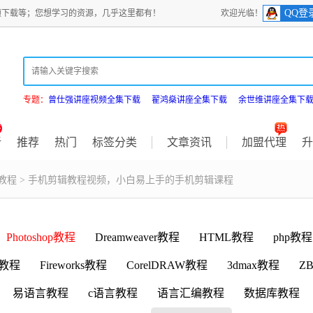
QQ登
频下载等；您想学习的资源，几乎这里都有！
欢迎光临！
专题：
曾仕强讲座视频全集下载
翟鸿燊讲座全集下载
余世维讲座全集下
新
推荐
热门
标签分类
文章资讯
加盟代理
升
教程
> 手机剪辑教程视频，小白易上手的手机剪辑课程
Photoshop教程
Dreamweaver教程
HTML教程
php教程
D教程
Fireworks教程
CorelDRAW教程
3dmax教程
ZB
易语言教程
c语言教程
语言汇编教程
数据库教程