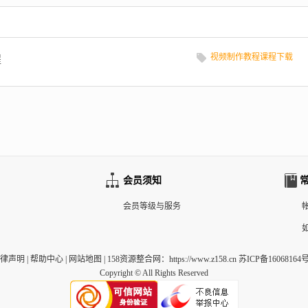
视频制作教程课程下载
程
会员须知
会员等级与服务
律声明
|
帮助中心
|
网站地图
|
158资源整合网
：https://www.z158.cn 苏ICP备16068164号
Copyright © All Rights Reserved