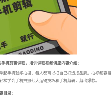
手的手机剪辑课程，培训课程视频讲座内容介绍：
拿起手机就能拍摄，每人都可以把自己打造成品牌。拍视频容易
轻松学会手机拍摄七大运镜技巧和手机剪辑，剪出爆款。
容目录：