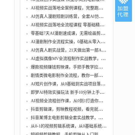
AI视频实战落地全案例课程，完整跑通AI视频从创意策划、素材制作
AI仿真人漫剧短剧训练营，全套AI仿真人漫剧创作与变现能力
AI视频实战落地全流程课程 零基础精通多平台AI创作
零基础7天AI漫剧速成课，无需绘画剪辑，全套工具落地教学
AI漫剧制作全流程实操，0基础从零入门从起号、制作到变现
AI仿真人剧实战营，21天做出第一部AI真人短剧
AI虚拟偶像MV全流程制作实战教学，系统讲解虚拟偶像MV
爆款视频赚钱剪映课，手把手教学拉流涨粉、选品策略和接单运营
剧情类微电影制作全流程，教你一部剧情类微电影从沟通，策划到拍摄制作
AI短片创作课，从0基础到实战项目落地，开启你的AI创作之路
即梦AI特效实操玩法 新手10分钟上手，搞定特效视频制作
AI视频全流程创作课，从0到1打造你的AI神作
抖音剪辑课，剪映教程视频，看完就会操作
抖音某博主电影剪辑全套实战教学，深入学习电影剪辑
从0-1的视频剪辑系统课，从0基础系统掌握实战进阶
短视频剪辑教程，手机剪映从入门到精通，实操教学