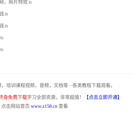
，照片特效.ts
ts
ts
s
s
频，培训课程视频，音频，文档等···各类教程下载观看。
终身免费下载
学习全部资源，非常超值！
【点击立即开通】
，点击网站首页
www.z158.cn
查看