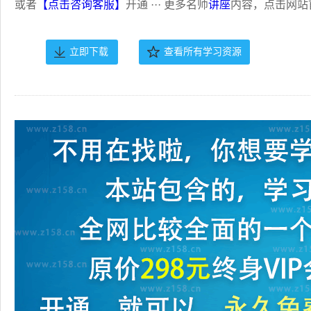
或者
【点击咨询客服】
开通 ··· 更多名师
讲座
内容，点击网站
立即下载
查看所有学习资源