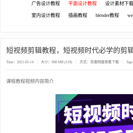
广告设计教程
平面设计教程
设计素材下
室内设计教程
插画教程
blender教程
w
短视频剪辑教程，短视频时代必学的剪
Time：2021-05-14
大小：908 MB (118)
方式：百度网盘观看下载
Tag
课程教程视频内容简介