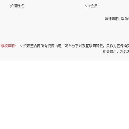
如何赚点
VIP会员
法律声明
|
帮助
版权声明
：158资源整合网所有资源由用户发布分享以及互联网转载，只作为宣传
相关费用，您若发