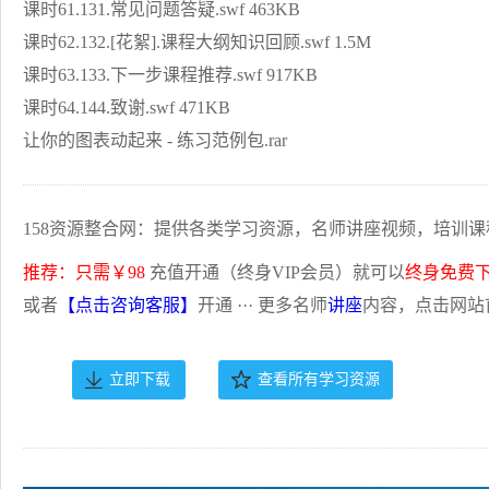
课时61.131.常见问题答疑.swf 463KB
课时62.132.[花絮].课程大纲知识回顾.swf 1.5M
课时63.133.下一步课程推荐.swf 917KB
课时64.144.致谢.swf 471KB
让你的图表动起来 - 练习范例包.rar
158资源整合网：提供各类学习资源，名师讲座视频，培训课
推荐：只需￥98
充值开通（终身VIP会员）就可以
终身免费
或者
【点击咨询客服】
开通 ··· 更多名师
讲座
内容，点击网站
立即下载
查看所有学习资源