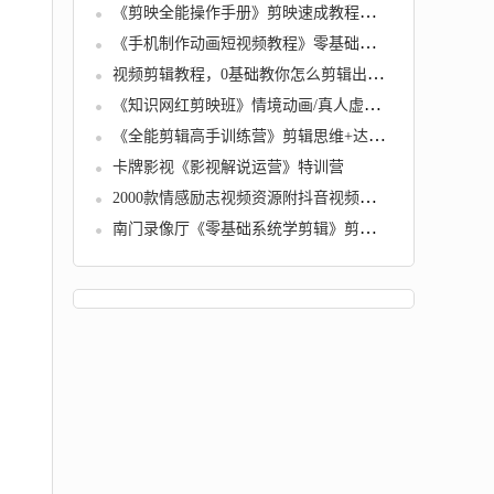
《剪映全能操作手册》剪映速成教程来了，小白必备
《手机制作动画短视频教程》零基础也能快速上手
视频剪辑教程，0基础教你怎么剪辑出超赞视频
《知识网红剪映班》情境动画/真人虚景/AI虚拟数字人等6大应用场景
《全能剪辑高手训练营》剪辑思维+达芬奇调色+拍摄技巧一站教学
卡牌影视《影视解说运营》特训营
2000款情感励志视频资源附抖音视频制作方法
南门录像厅《零基础系统学剪辑》剪辑思维训练营视频教程