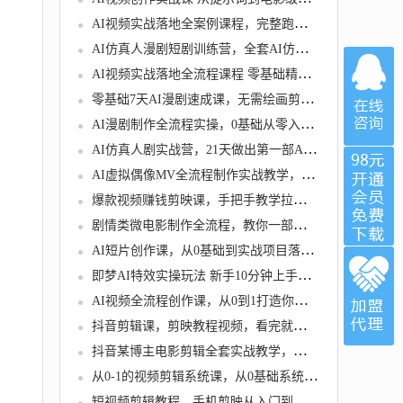
AI视频实战落地全案例课程，完整跑通AI视频从创意策划、素材制作
AI仿真人漫剧短剧训练营，全套AI仿真人漫剧创作与变现能力
AI视频实战落地全流程课程 零基础精通多平台AI创作
零基础7天AI漫剧速成课，无需绘画剪辑，全套工具落地教学
AI漫剧制作全流程实操，0基础从零入门从起号、制作到变现
AI仿真人剧实战营，21天做出第一部AI真人短剧
AI虚拟偶像MV全流程制作实战教学，系统讲解虚拟偶像MV
爆款视频赚钱剪映课，手把手教学拉流涨粉、选品策略和接单运营
剧情类微电影制作全流程，教你一部剧情类微电影从沟通，策划到拍摄制作
AI短片创作课，从0基础到实战项目落地，开启你的AI创作之路
即梦AI特效实操玩法 新手10分钟上手，搞定特效视频制作
AI视频全流程创作课，从0到1打造你的AI神作
抖音剪辑课，剪映教程视频，看完就会操作
抖音某博主电影剪辑全套实战教学，深入学习电影剪辑
从0-1的视频剪辑系统课，从0基础系统掌握实战进阶
短视频剪辑教程，手机剪映从入门到精通，实操教学