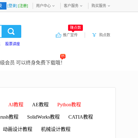
录
[登录]
[注册]
用户中心
客户服务
购买服务
赚点数
推广宣传
购点数
载
股票讲座
级会员 可以终身免费下载哦！
AI教程
AE教程
Python教程
rush教程
SolidWorks教程
CATIA教程
动画设计教程
机械设计教程