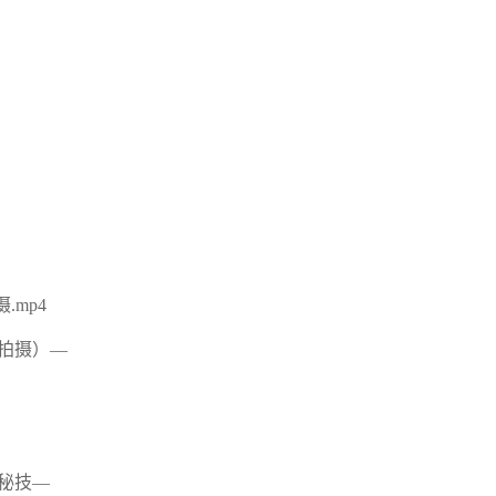
mp4
拍摄）—
秘技—