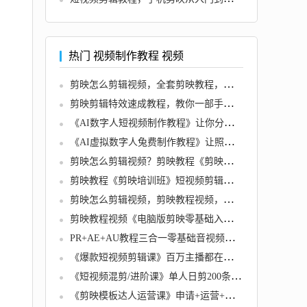
热门 视频制作教程 视频
剪映怎么剪辑视频，全套剪映教程，轻松用手机剪出大片
剪映剪辑特效速成教程，教你一部手机玩转短视频+特效素材
《AI数字人短视频制作教程》让你分分钟成为短视频制作达人
《AI虚拟数字人兔费制作教程》让照片开口说话，自媒体做视频必备
剪映怎么剪辑视频？剪映教程《剪映从入门到精通》视频教学
剪映教程《剪映培训班》短视频剪辑全套教程，入门到精通零基础速成
剪映怎么剪辑视频，剪映教程视频，零基础教会你剪辑视频
剪映教程视频《电脑版剪映零基础入门教程》剪映APP专业版课程
PR+AE+AU教程三合一零基础音视频剪辑 创作教程自学
《爆款短视频剪辑课》百万主播都在用的技巧
《短视频混剪/进阶课》单人日剪200条实战攻略教学
《剪映模板达人运营课》申请+运营+剪辑全套视频教程