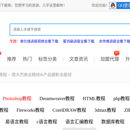
QQ登
频下载等；您想学习的资源，几乎这里都有！
欢迎光临！
专题：
曾仕强讲座视频全集下载
翟鸿燊讲座全集下载
余世维讲座全集下
新
推荐
热门
标签分类
文章资讯
加盟代理
升
教程
> 周大杰商业精修&产品摄影全能班
Photoshop教程
Dreamweaver教程
HTML教程
php教程
D教程
Fireworks教程
CorelDRAW教程
3dmax教程
ZB
易语言教程
c语言教程
语言汇编教程
数据库教程