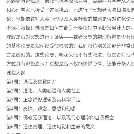
达赖喇嘛曾说过，佛教与科学深深兼容，鼓励西方学者从人
和心理学家已接受了这项挑战。已进行了冥想者大脑扫描和
论：早期佛教对人类心理以及人类社会的描述是否对进化论
本课程将探讨佛教是如何在此等严格审视中不断发展壮大的。
理解是否对冥想进行了证实——或者冥想的物理解释是否有
的基本论要是如何经受住检验的？我们将特别关注部分非常
言是虚幻的。这些论要，听起来似乎有些激进，但是否对现
方式具有哪些启示？冥想是否不仅能愉悦心情，还能升华人
课程大纲
第1周：课程及佛教简介
第2周：进化、人类心理和人类社会
第3周：正念禅修逻辑及其科学评定
第4周：感情、观念、思想和幻想
第5周：佛教无我理论，以及现代心理学的自我概念
第6周：道德真理、道德幻觉和生命的意义