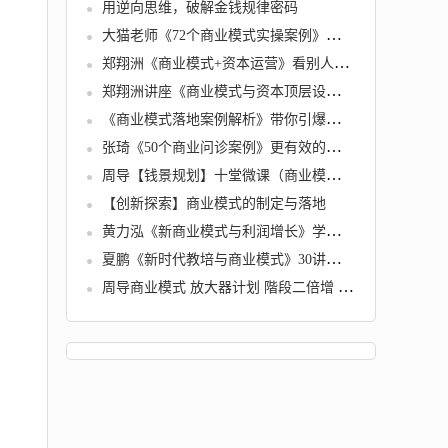
用逆向思维，破解金钱规律密码
大猫老师《72个商业模式实操案例》案例72变，门店盈利照着做
郑翔洲《商业模式+资本运营》看别人的模式寻找自己机会
郑翔洲讲座《商业模式与资本顶层设计》演讲视频
《商业模式落地案例解析》带你引爆流量，高效转化让你的产品更好卖
张琦《50个商业问诊案例》更有效的商业模式盈利技巧
周导【钱景规划】十堂微课（商业模式速成班，十天成专家）音频
【创新探索】商业模式的制定与落地
黄力泓《新商业模式与利润增长》学完让你商业模式有了新的认识
夏鹏《新时代教培与商业模式》30讲视频课程
周导商业模式 放大器计划 階段二倍增 未来资本 绝密资料录音