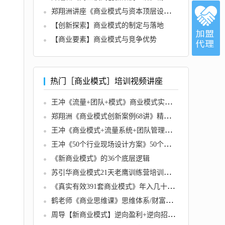
郑翔洲讲座《商业模式与资本顶层设计》演讲视频
【创新探索】商业模式的制定与落地
【商业要素】商业模式与竞争优势
热门［商业模式］培训视频讲座
王冲《流量+团队+模式》商业模式实战课，赚钱十倍速
郑翔洲《商业模式创新案例68讲》精选20+传统行业案例，68种商业模式的精髓与诀窍
王冲《商业模式+流量系统+团队管理》培训课程视频
王冲《50个行业现场设计方案》50个方案实录商业模式
《新商业模式》的36个底层逻辑
苏引华商业模式21天老鹰训练营培训课程视频
《真实有效391套商业模式》年入几十到几百万案例解析
鹤老师《商业思维课》思维体系/财富逻辑/风口趋势篇课程视频
周导【新商业模式】逆向盈利+逆向招商+逆向融资 视频价值1980元