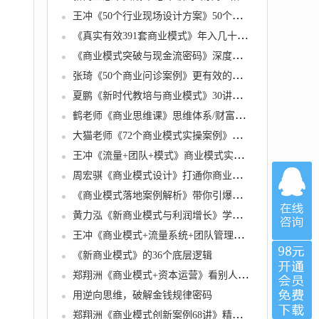
王冲《50个行业现场设计方案》50个方案实录商业模式
《真实有效391套商业模式》年入几十到几百万案例解析
《商业模式突破与现金流密码》深度剖析赚钱值钱融钱的现金流底层逻辑
张琦《50个商业问诊案例》更有效的商业模式盈利技巧
夏鹏《新时代教培与商业模式》30讲视频课程
鹤老师《商业思维课》思维体系/财富逻辑/风口趋势篇课程视频
大猫老师《72个商业模式实操案例》案例72变，门店盈利照着做
王冲《流量+团队+模式》商业模式实战课，赚钱十倍速
周宏骐《商业模式设计》打通你商业认知的任督二脉
《商业模式落地案例解析》带你引爆流量，高效转化让你的产品更好卖
黄力泓《新商业模式与利润增长》学完让你商业模式有了新的认识
王冲《商业模式+流量系统+团队管理》培训课程视频
《新商业模式》的36个底层逻辑
郑翔洲《商业模式+资本运营》看别人的模式寻找自己机会
用逆向思维，破解金钱规律密码
郑翔洲《商业模式创新案例68讲》精选20+传统行业案例，68种商业模式的精髓与诀窍