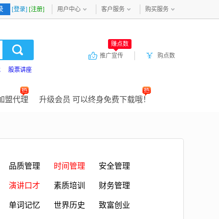
录
[登录]
[注册]
用户中心
客户服务
购买服务
赚点数
推广宣传
购点数
载
股票讲座
加盟代理
升级会员 可以终身免费下载哦！
品质管理
时间管理
安全管理
演讲口才
素质培训
财务管理
单词记忆
世界历史
致富创业