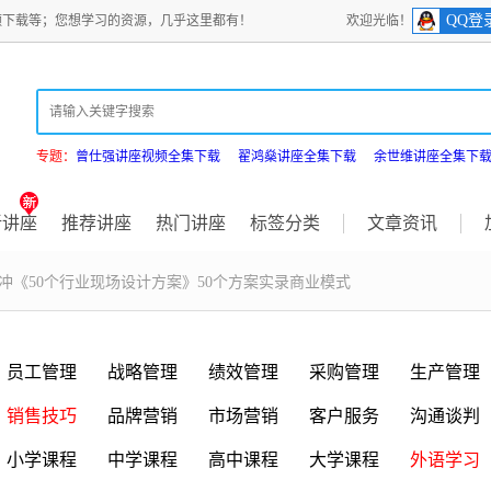
QQ登
频下载等；您想学习的资源，几乎这里都有！
欢迎光临！
专题：
曾仕强讲座视频全集下载
翟鸿燊讲座全集下载
余世维讲座全集下
新讲座
推荐讲座
热门讲座
标签分类
文章资讯
王冲《50个行业现场设计方案》50个方案实录商业模式
员工管理
战略管理
绩效管理
采购管理
生产管理
销售技巧
品牌营销
市场营销
客户服务
沟通谈判
小学课程
中学课程
高中课程
大学课程
外语学习