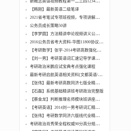
新概念英语视频教程第一二三四1234册全套教学资料教材送MP3音频
【韩刚】最新英语二级笔译
2021省考笔试专项班视频，专项讲解，逐点击破
公务员成长策略50讲
【李梦圆】方法精讲申论视频讲义公务员考试全
2016公务员省考大资料-华图11800协议班+红领模块板+高分技巧班+考点精讲班+砖题库
【考研数学】张宇-2014考研高数强化班23讲
【刘一男】考研英语词汇速记导学课全6集
考研政治米鹏应试宝典考点强化课程
最新考研启航英语相关资料[文都英语/夏徛荣词汇/大大方法踢爆单词/必考语法/最强词汇等视频
【张伟】最新考研高数同济七版全精讲（推荐课程）
【石磊】系统基础精讲班考研政治完整版
【蔡金龙】判断推理名师模块班讲座（最新版）
【考研英语】2014刘一男考研词汇精讲班讲义
【张伟】考研数学同济六版线代全精讲（推荐课程）
考研政治肖秀荣全程权威90分高分规划最新导学课