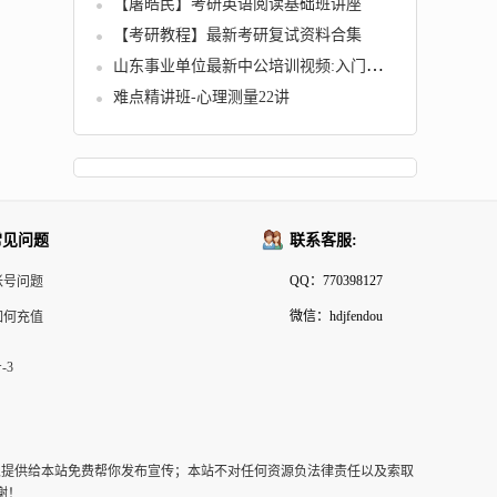
【屠皓民】考研英语阅读基础班讲座
【考研教程】最新考研复试资料合集
山东事业单位最新中公培训视频:入门班、题海班和精讲班全套
难点精讲班-心理测量22讲
常见问题
联系客服:
QQ：770398127
帐号问题
微信：hdjfendou
如何充值
-3
以提供给本站免费帮你发布宣传；本站不对任何资源负法律责任以及索取
谢！