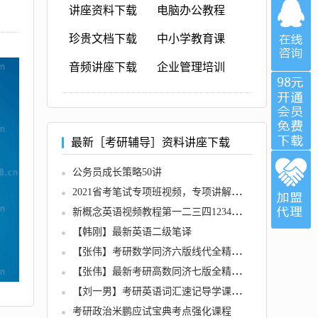
讲座资料下载
电脑办公教程
珍贵文档下载
中小学教育课
音频讲座下载
企业管理培训
最新［考研辅导］资料讲座下载
公务员成长策略50讲
2021省考笔试专项班视频，专项讲解，逐点击破
新概念英语视频教程第一二三四1234册全套教学资料教材送MP3音频
【韩刚】最新英语二级笔译
【张伟】考研数学同济六版线代全精讲（推荐课程）
【张伟】最新考研高数同济七版全精讲（推荐课程）
【刘一男】考研英语词汇速记导学课全6集
考研政治米鹏应试宝典考点强化课程