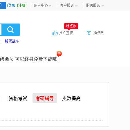
录
[登录]
[注册]
用户中心
客户服务
购买服务
赚点数
推广宣传
购点数
载
股票讲座
级会员 可以终身免费下载哦！
训
资格考试
考研辅导
奥数提高