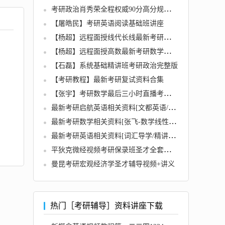
考研政治肖秀荣全程权威90分高分规划最新导学课
【屠皓民】考研英语阅读基础班讲座
【杨超】远程面授线代长线最新考研数学基础班课程
【杨超】远程面授高数最新考研数学长线基础班课程
【石磊】系统基础精讲班考研政治完整版
【考研教程】最新考研复试资料合集
【张宇】考研数学最后三小时直播考研冲刺视频及讲义
最新考研启航英语相关资料[文都英语/夏徛荣词汇/大大方法踢爆单词/必考语法/最强词汇等视频
最新考研数学相关资料[张飞-数学线性代基础/张宇-海天考研/张震峰-考研数学等]
最新考研英语相关资料[词汇导学/精讲语法长难句/破解速记/写作/新题型精讲等]全套
平狄克微经视频考研保录班圣才全套讲义真题分析
曼昆考研宏观经济学圣才辅导视频+讲义
热门［考研辅导］资料讲座下载