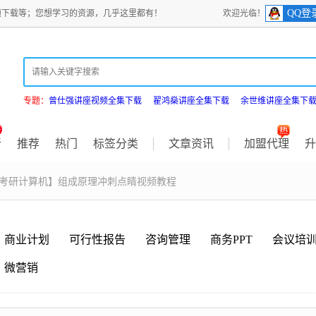
QQ登
频下载等；您想学习的资源，几乎这里都有！
欢迎光临！
专题：
曾仕强讲座视频全集下载
翟鸿燊讲座全集下载
余世维讲座全集下
新
推荐
热门
标签分类
文章资讯
加盟代理
升
【考研计算机】组成原理冲刺点睛视频教程
商业计划
可行性报告
咨询管理
商务PPT
会议培
微营销