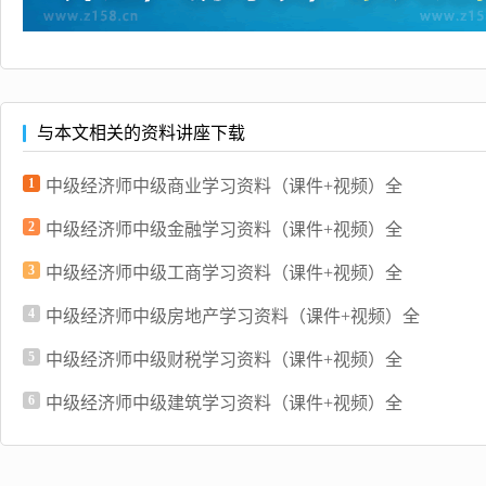
与本文相关的资料讲座下载
1
中级经济师中级商业学习资料（课件+视频）全
2
中级经济师中级金融学习资料（课件+视频）全
3
中级经济师中级工商学习资料（课件+视频）全
4
中级经济师中级房地产学习资料（课件+视频）全
5
中级经济师中级财税学习资料（课件+视频）全
6
中级经济师中级建筑学习资料（课件+视频）全