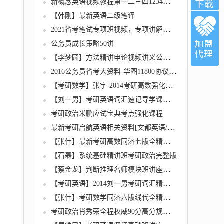
新概念英语视频教程第一二三四1234册全套教学资料教材送MP3音频
【韩刚】最新英语二级笔译
2021省考笔试专项班视频，专项讲解，逐点击破
公务员成长策略50讲
【李梦圆】方法精讲申论视频讲义公务员考试全
2016公务员省考大资料-华图11800协议班+红领模块板+高分技巧班+考点精讲班+砖题库
【考研数学】张宇-2014考研高数强化班23讲
【刘一男】考研英语词汇速记导学课全6集
考研政治米鹏应试宝典考点强化课程
最新考研启航英语相关资料[文都英语/夏徛荣词汇/大大方法踢爆单词/必考语法/最强词汇等视频
【张伟】最新考研高数同济七版全精讲（推荐课程）
【石磊】系统基础精讲班考研政治完整版
【蔡金龙】判断推理名师模块班讲座（最新版）
【考研英语】2014刘一男考研词汇精讲班讲义
【张伟】考研数学同济六版线代全精讲（推荐课程）
考研政治肖秀荣全程权威90分高分规划最新导学课