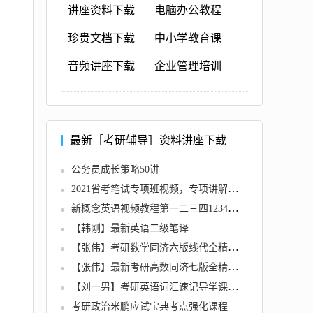
讲座资料下载
电脑办公教程
珍贵文档下载
中小学教育课
音频讲座下载
企业管理培训
最新［考研辅导］资料讲座下载
公务员成长策略50讲
2021省考笔试专项班视频，专项讲解，逐点击破
新概念英语视频教程第一二三四1234册全套教学资料教材送MP3音频
【韩刚】最新英语二级笔译
【张伟】考研数学同济六版线代全精讲（推荐课程）
【张伟】最新考研高数同济七版全精讲（推荐课程）
【刘一男】考研英语词汇速记导学课全6集
考研政治米鹏应试宝典考点强化课程