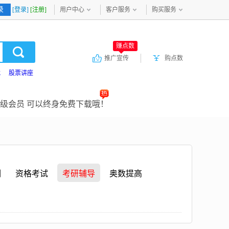
录
[登录]
[注册]
用户中心
客户服务
购买服务
赚点数
推广宣传
购点数
载
股票讲座
级会员 可以终身免费下载哦！
训
资格考试
考研辅导
奥数提高