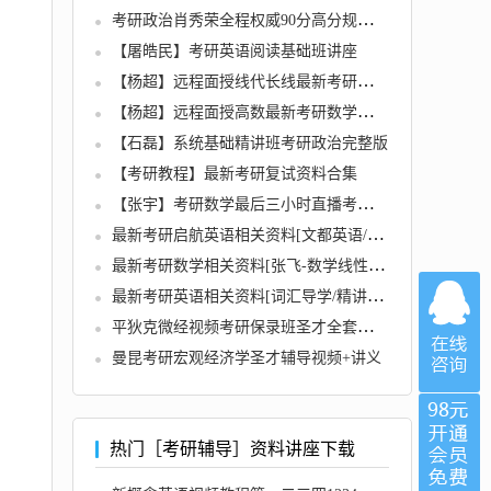
考研政治肖秀荣全程权威90分高分规划最新导学课
【屠皓民】考研英语阅读基础班讲座
【杨超】远程面授线代长线最新考研数学基础班课程
【杨超】远程面授高数最新考研数学长线基础班课程
【石磊】系统基础精讲班考研政治完整版
【考研教程】最新考研复试资料合集
【张宇】考研数学最后三小时直播考研冲刺视频及讲义
最新考研启航英语相关资料[文都英语/夏徛荣词汇/大大方法踢爆单词/必考语法/最强词汇等视频
最新考研数学相关资料[张飞-数学线性代基础/张宇-海天考研/张震峰-考研数学等]
最新考研英语相关资料[词汇导学/精讲语法长难句/破解速记/写作/新题型精讲等]全套
平狄克微经视频考研保录班圣才全套讲义真题分析
曼昆考研宏观经济学圣才辅导视频+讲义
热门［考研辅导］资料讲座下载