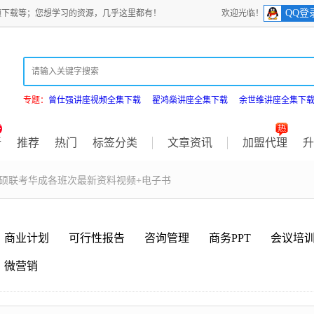
QQ登
频下载等；您想学习的资源，几乎这里都有！
欢迎光临！
专题：
曾仕强讲座视频全集下载
翟鸿燊讲座全集下载
余世维讲座全集下
新
推荐
热门
标签分类
文章资讯
加盟代理
升
法硕联考华成各班次最新资料视频+电子书
商业计划
可行性报告
咨询管理
商务PPT
会议培
微营销