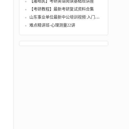
【屠皓民】考研英语阅读基础班讲座
【考研教程】最新考研复试资料合集
山东事业单位最新中公培训视频:入门班、题海班和精讲班全套
难点精讲班-心理测量22讲