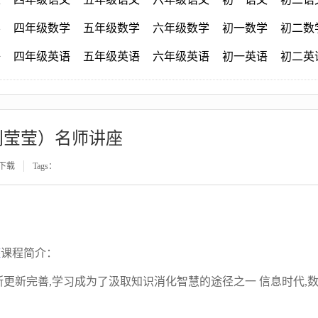
学
四年级数学
五年级数学
六年级数学
初一数学
初二数
语
四年级英语
五年级英语
六年级英语
初一英语
初二英
刘莹莹）名师讲座
下载
Tags：
座
课程简介：
断更新完善,学习成为了汲取知识消化智慧的途径之一 信息时代,