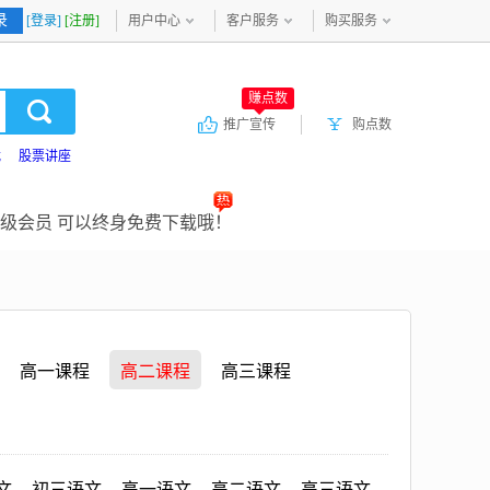
录
[登录]
[注册]
用户中心
客户服务
购买服务
赚点数
推广宣传
购点数
载
股票讲座
级会员 可以终身免费下载哦！
高一课程
高二课程
高三课程
文
初三语文
高一语文
高二语文
高三语文