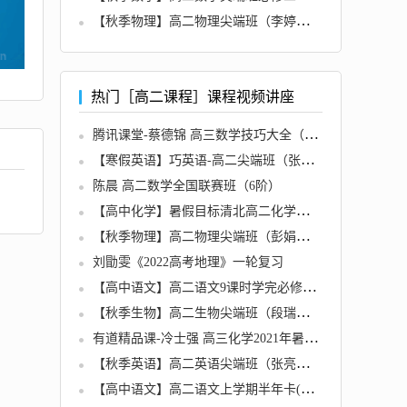
【秋季物理】高二物理尖端班（李婷怡）名师讲座
热门［高二课程］课程视频讲座
腾讯课堂-蔡德锦 高三数学技巧大全（2022高考）
【寒假英语】巧英语-高二尖端班（张亮）名师讲座
陈晨 高二数学全国联赛班（6阶）
【高中化学】暑假目标清北高二化学暑假李炜直播班12讲
【秋季物理】高二物理尖端班（彭娟娟）名师讲座
刘勖雯《2022高考地理》一轮复习
【高中语文】高二语文9课时学完必修5半年卡（人教版）
【秋季生物】高二生物尖端班（段瑞莹）名师讲座
有道精品课-冷士强 高三化学2021年暑期班（2022高考）
【秋季英语】高二英语尖端班（张亮）名师讲座
【高中语文】高二语文上学期半年卡(考试体系)全20讲