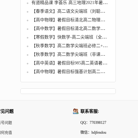
有道精品课 李荟乐 高三地理2021年暑期班（2022高考）
【春季语文】高二语文尖端班（刘聪）名师讲座
【高中物理】暑假目标清北高二物理暑假杨鑫涛直播班12讲
【高中数学】暑假目标清北高二数学暑假孙墨漪直播班12讲
【寒假数学】快数学-高二尖端班（全国通用版）（张华）名师讲座
【秋季数学】高二数学尖端班必修二+选修2-1（祖少磊）
【秋季数学】高二数学尖端班（非课改）张华名师讲座
【高中英语】暑假目标985高二英语暑假昆尼直播班12讲
【高中物理】暑假目标强基计划高二物理暑假于鲲鹏直播班二期12讲
常见问题
联系客服:
QQ：770398127
帐号问题
微信：hdjfendou
如何充值