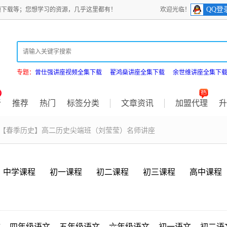
QQ登
频下载等；您想学习的资源，几乎这里都有！
欢迎光临！
专题：
曾仕强讲座视频全集下载
翟鸿燊讲座全集下载
余世维讲座全集下
新
推荐
热门
标签分类
文章资讯
加盟代理
升
 【春季历史】高二历史尖端班（刘莹莹）名师讲座
中学课程
初一课程
初二课程
初三课程
高中课程
文
四年级语文
五年级语文
六年级语文
初一语文
初二语