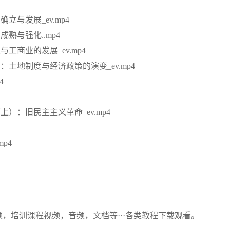
与发展_ev.mp4
熟与强化..mp4
工商业的发展_ev.mp4
土地制度与经济政策的演变_ev.mp4
4
）：旧民主主义革命_ev.mp4
p4
频，培训课程视频，音频，文档等···各类教程下载观看。