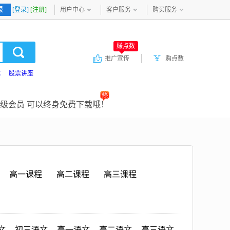
录
[登录]
[注册]
用户中心
客户服务
购买服务
赚点数
推广宣传
购点数
载
股票讲座
级会员 可以终身免费下载哦！
高一课程
高二课程
高三课程
文
初三语文
高一语文
高二语文
高三语文