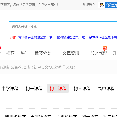
QQ登
频下载等；您想学习的资源，几乎这里都有！
欢迎光临！
专题：
曾仕强讲座视频全集下载
翟鸿燊讲座全集下载
余世维讲座全集下
新
推荐
热门
标签分类
文章资讯
加盟代理
升
 有道精品课-包君成《初中语文“天之骄”作文班》
中学课程
初一课程
初二课程
初三课程
高中课程
文
四年级语文
五年级语文
六年级语文
初一语文
初二语