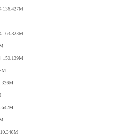
36.427M
63.823M
M
50.139M
7M
336M
M
642M
M
0.348M