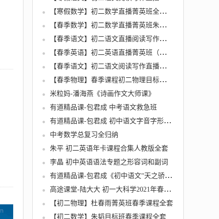
【寒假数学】初二数学直播菁英班全国人教（朱韬）
【春季数学】初二数学直播菁英班朱韬（6）
【春季语文】初二语文直播阅读写作目标班陆杰峰【5】
【春季英语】初二英语直播菁英班（全国版）刘飞飞【5】
【春季语文】初二语文阅读写作直播班（石雪峰）【6】
【春季物理】春季课程初二物理目标杜春雨【5】
米粒妈-潘海燕《诗画作文大师课》
有道精品课-包君成 中考语文救急班
有道精品课-包君成 初中语文字音字形成语速记
中考数学总复习全归纳
朱平 初二英语年卡课程合集人教版全套
李晶 初中英语语法专题之形容词和副词
有道精品课-包君成《初中语文“天之骄”作文班》
高途课堂-陆大大 初一大科学2021年春季提高班
【初二物理】杜春雨菁英班春季课程全套
【初二数学】朱韬目标班春季课程全套