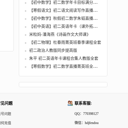
【初中数学】初二数学年卡目标满分班（人教版）全72讲
【寒假语文】初二语文阅读写作直播班（石雪峰）
【初中数学】秋假初二数学朱韬直播菁英班全国人教
【初中英语】初二英语年卡（课外拓展班)全52讲
米粒妈-潘海燕《诗画作文大师课》
【初二物理】杜春雨菁英班春季课程全套
初二政治人教版同步提高版
朱平 初二英语年卡课程合集人教版全套
【寒假数学】初二数学直播菁英班全国人教（朱韬）
常见问题
联系客服:
QQ：770398127
帐号问题
微信：hdjfendou
如何充值