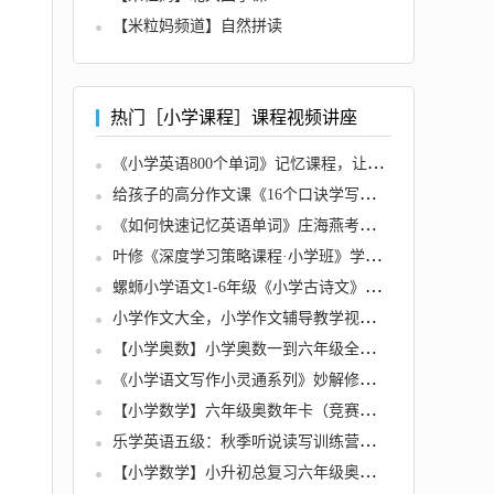
【米粒妈频道】自然拼读
热门［小学课程］课程视频讲座
《小学英语800个单词》记忆课程，让孩子轻松掌握小学800词
给孩子的高分作文课《16个口诀学写作》开头结尾模式总结写作技巧
《如何快速记忆英语单词》庄海燕考试速记系列
叶修《深度学习策略课程·小学班》学霸的成长逻辑
螺蛳小学语文1-6年级《小学古诗文》课程视频
小学作文大全，小学作文辅导教学视频教程
【小学奥数】小学奥数一到六年级全套名师讲座
《小学语文写作小灵通系列》妙解修辞和写作技巧
【小学数学】六年级奥数年卡（竞赛班）全50讲
乐学英语五级：秋季听说读写训练营（五、六年级）全4套
【小学数学】小升初总复习六年级奥数秋季班（竞赛班）全15讲