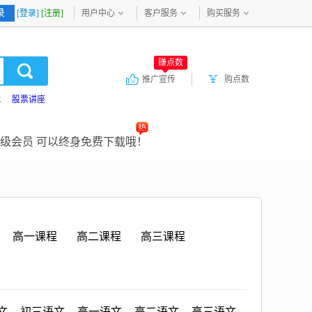
录
[登录]
[注册]
用户中心
客户服务
购买服务
赚点数
推广宣传
购点数
载
股票讲座
级会员 可以终身免费下载哦！
高一课程
高二课程
高三课程
文
初三语文
高一语文
高二语文
高三语文