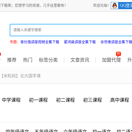
QQ登
频下载等；您想学习的资源，几乎这里都有！
欢迎光临！
专题：
曾仕强讲座视频全集下载
翟鸿燊讲座全集下载
余世维讲座全集下
新
推荐
热门
标签分类
文章资讯
加盟代理
升
 【米粒妈】北大国学课
中学课程
初一课程
初二课程
初三课程
高中课程
文
四年级语文
五年级语文
六年级语文
初一语文
初二语