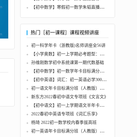
【初中数学】寒假初一数学朱韬直播目标班
热门［初一课程］课程视频讲座
初一科学年卡（浙教版)名师讲座全56讲
【小学奥数】初一上学期必考题型：找规律
孙维刚数学初中系统课第一期代数基础
【初中数学】初一数学年卡目标满分班（人教版）全63讲
【初中英语】词汇：初一英语必学300单词高频考点全12讲
初一语文年卡目标满分班（人教版）名师讲座全75讲
新东方2022春初中语文专项班《文言文》
【初中语文】初一上学期语文半年卡（人教修订版课内梳理班）
2022春初中英语专项班《词汇乐享》
杨琦 2022初一数学校内春季拔高班
初一英语年卡目标满分班（人教版）名师讲座全60讲