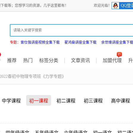
QQ登
频下载等；您想学习的资源，几乎这里都有！
欢迎光临！
专题：
曾仕强讲座视频全集下载
翟鸿燊讲座全集下载
余世维讲座全集下
新
推荐
热门
标签分类
文章资讯
加盟代理
升
 2022春初中物理专项班《力学专题》
中学课程
初一课程
初二课程
初三课程
高中课程
文
四年级语文
五年级语文
六年级语文
初一语文
初二语