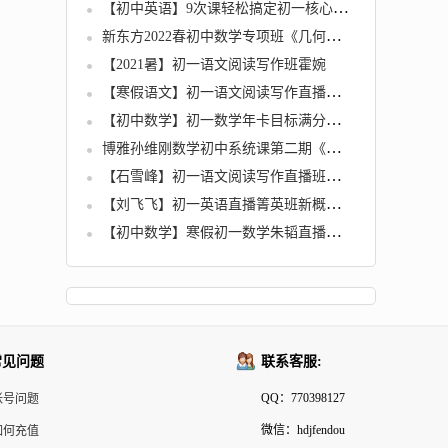
【初中英语】9次课轻松搞定初一核心语法全9讲
新东方2022春初中数学专项班《几何模型》
【2021暑】初一语文阅读写作班霍婉
【寒假语文】初一语文阅读写作直播班（杨林）
【初中数学】初一数学年卡目标满分班（北师版）全61讲
博雅孙维刚数学初中系统课第二期《代数二期》
【石雪峰】初一语文阅读写作直播班春季课程全套
【刘飞飞】初一英语直播箐英班新概念二精品班春季课程全套
【初中数学】寒假初一数学朱韬直播菁英班
常见问题
联系客服:
QQ：770398127
帐号问题
微信：hdjfendou
如何充值