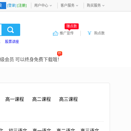
录
[登录]
[注册]
用户中心
客户服务
购买服务
赚点数
推广宣传
购点数
载
股票讲座
级会员 可以终身免费下载哦！
高一课程
高二课程
高三课程
文
初三语文
高一语文
高二语文
高三语文