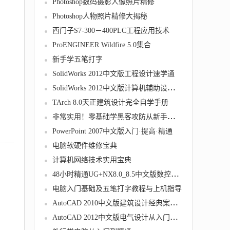
Photoshop数码摄影人像照片精修
Photoshop人物照片精修大揭秘
西门子S7-300－400PLC工程应用技术
ProENGINEER Wildfire 5.0集合
新手学五笔打字
SolidWorks 2012中文版工程设计速学通
SolidWorks 2012中文版计算机辅助设计教程
TArch 8.0天正建筑设计完全自学手册
非常实用！零基础学黑客攻防从新手到高手
PowerPoint 2007中文版入门·提高·精通
电脑软硬件维修宝典
计算机网络技术实用宝典
48小时精通UG+NX8.0_8.5中文版数控加工技巧
电脑入门基础及五笔打字教程与上机指导
AutoCAD 2010中文版建筑设计经典案例指导教程
AutoCAD 2012中文版电气设计从入门到精通