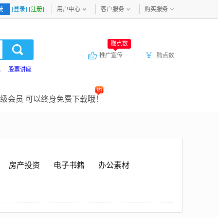
录
[登录]
[注册]
用户中心
客户服务
购买服务
赚点数
推广宣传
购点数
载
股票讲座
级会员 可以终身免费下载哦！
房产投资
电子书籍
办公素材