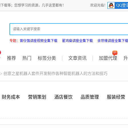
QQ登
频下载等；您想学习的资源，几乎这里都有！
欢迎光临！
专题：
曾仕强讲座视频全集下载
翟鸿燊讲座全集下载
余世维讲座全集下
新
推荐
热门
标签分类
文章资讯
加盟代理
升
> 创意之星机器人套件开发制作各种智能机器人的方法和技巧
财务成本
营销策划
酒店餐饮
品质管理
服装经营