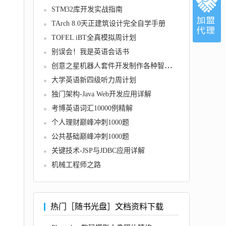
STM32库开发实战指南
TArch 8.0天正建筑设计完全自学手册
TOFEL iBT全真模拟周计划
别误会！我是英语会话书
创意之星机器人套件开发制作各种智能机器人的方法和技巧
大学英语新四级听力周计划
独门架构-Java Web开发应用详解
考博英语词汇10000例精解
个人理财巅峰冲刺1000题
公共基础巅峰冲刺1000题
关键技术-JSP与JDBC应用详解
机械工程师之路
热门［随书光盘］文档资料下载