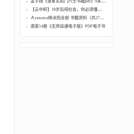
孟子翔《道家玄机门六壬书籍pdf》9本合集电子书
【云中轩】18岁后闯社会，你必须懂点心理学
Ａyawawa杨冰阳全部 书籍资料（共27本）
道家14册《无师自通电子版》PDF电子书