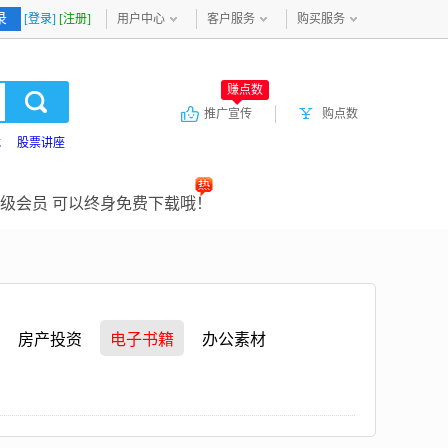
录
[登录]
[注册]
用户中心
客户服务
购买服务
赚点数
推广宣传
购点数
载
股票讲座
级会员 可以终身免费下载哦！
房产投资
电子书籍
办公素材