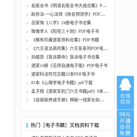
名医全书《明清名医全书大成合集》PDF电子书
赵存法-一心法师《姓名预测学》PDF电子书
吕家恂《八字》24册电子书合集
惭愧学人《阳宅三十则》PDF电子书
《稀有珍藏道家资料合集》PDF书籍
《六壬凌法高符集》六壬系系列PDF电子书合集
刘威吾《盲派算命》盲派电子书合集
道家14册《无师自通电子版》PDF电子书
道家科法符咒古籍32本PDF电子书
81本《心理学电子书籍》pdf下载
孟子翔《道家玄机门六壬书籍pdf》9本合集电子书
《自驱娃养成手册》揭秘一线家长如何从小培养自驱娃
热门［电子书籍］文档资料下载