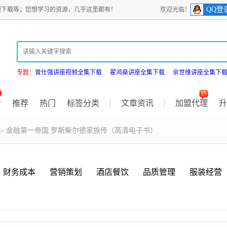
QQ登
频下载等；您想学习的资源，几乎这里都有！
欢迎光临！
专题：
曾仕强讲座视频全集下载
翟鸿燊讲座全集下载
余世维讲座全集下
新
推荐
热门
标签分类
文章资讯
加盟代理
升
> 金融第一帝国 罗斯柴尔德家族传（高清电子书）
财务成本
营销策划
酒店餐饮
品质管理
服装经营