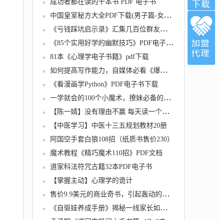
成功者都在读的十本书 PDF 电子书
中国皇室秘方大全PDF下载(男子篇-女性篇-小儿篇-中老年篇-美容篇-常见病)
《亏钱踩坑启示录》汇集几百位群友亲踩坑，总结出来的经验和智慧结晶
《85个实用好学的幽默技巧》PDF电子书下载
81本《心理学电子书籍》pdf下载
如何提高写作能力，自媒体必看《爆款写作》提高写作能力PDF
《看漫画学Python》PDF电子书下载
一学就会的100个小魔术，撩妹必备的小魔术，简单易学
【陈一婧】没有理由不赢 每天读一个博弈故事
【中医学习】中医十三五规划教材20册
阿国空手套白狼108招（纸质书售价230）
魔术教程《精巧魔术110招》PDF文档
道家科法符咒古籍32本PDF电子书
【掌握主动】心理学的诡计
售价9.9美元的商业奇书，引起轰动的奇书（PDF电子书）
《自驱娃养成手册》揭秘一线家长如何从小培养自驱娃