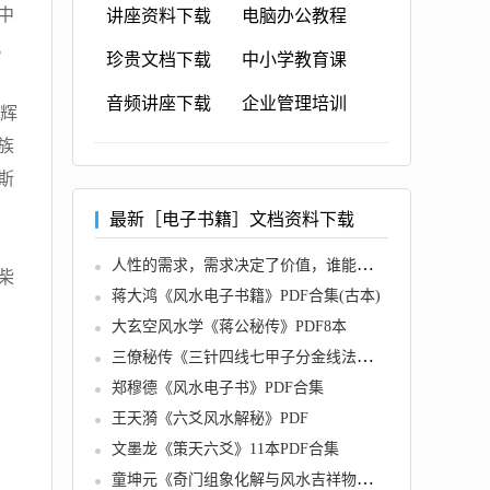
中
讲座资料下载
电脑办公教程
。
珍贵文档下载
中小学教育课
音频讲座下载
企业管理培训
辉
族
斯
最新［电子书籍］文档资料下载
人性的需求，需求决定了价值，谁能读懂需求，谁就掌握主动权
柴
蒋大鸿《风水电子书籍》PDF合集(古本)
大玄空风水学《蒋公秘传》PDF8本
三僚秘传《三针四线七甲子分金线法》PDF上下册全
郑穆德《风水电子书》PDF合集
王天漪《六爻风水解秘》PDF
文墨龙《策天六爻》11本PDF合集
童坤元《奇门组象化解与风水吉祥物》PDF电子书