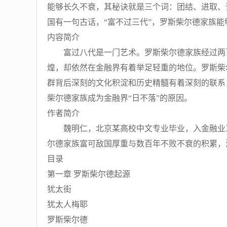
能够长久不衰，其秘诀就是三个词：团结、进取、
国有一句古话，“富不过三代”，罗斯柴尔德家族
内容简介
富过八代是一门艺术。罗斯柴尔德家族经过两百多
煌，却依然在金融界有着举足轻重的地位。罗斯柴
群背后深刻的文化积淀和历史精髓有着深刻的联系
柴尔德家族成为金融界“日不落”的原因。
作者简介
魏明仁，北京某高校中文专业毕业，入金融业工
尔德家族富可敌国厚重与数百年不败不衰的积累，
目录
第一章 罗斯柴尔德起源
犹太街
犹太人梅耶
罗斯柴尔德