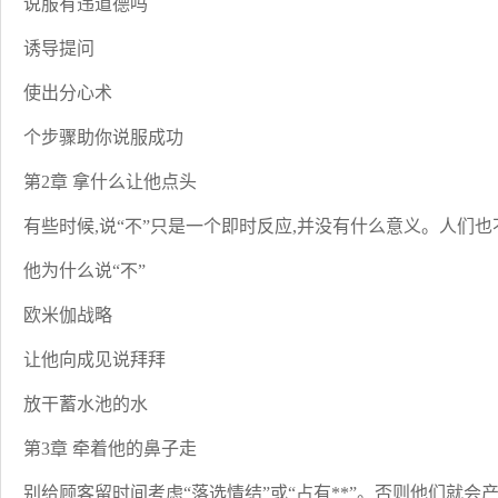
说服有违道德吗
诱导提问
使出分心术
个步骤助你说服成功
第2章 拿什么让他点头
有些时候,说“不”只是一个即时反应,并没有什么意义。人们也
他为什么说“不”
欧米伽战略
让他向成见说拜拜
放干蓄水池的水
第3章 牵着他的鼻子走
别给顾客留时间考虑“落选情结”或“占有**”。否则他们就会