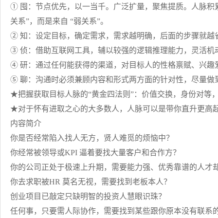
① 囤：节点优先，以一当千。广泛扩量，聚焦提质。人脉积
关系”，而是来自 “弱关系”。
② 知：设定目标，确定需求，需求越明确，后面的步骤就越
③ 侦：借助互联网工具，辅以较强的逻辑推理能力，灵活机
④ 研：通过任何能获得的渠道，对目标人的性格禀赋、兴趣
⑤ 聊：沟通时必须兼顾内容和形式两方面的针对性，尽量做
★把握获取目标人脉的“黄金四法则”：价值交换，身份对等
★对于怀有进取之心的大多数人，人脉可以是带你直升更高
内容简介
你是否经常陷入找人无方，贤人难觅的烦恼中？
你经常被领导或KPI 逼着要找大量客户和合作方？
你的公司正处于极速上升期，需要能力强、优秀靠谱的人才
你去求职被HR 莫名无视，需要找到老板本人？
创业项目已敲定只缺明智的投资人慧眼识珠？
任何事，只要需人际协作，需要找到某些跟你原本没有联系