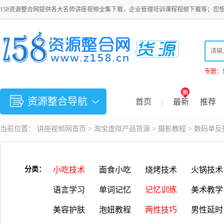
158资源整合网提供各大名师讲座视频全集下载，企业管理培训课程视频下载等；您
专题：
资源整合导航
首页
最新
推荐
当前位置：
讲座视频
网首页 >
淘宝虚拟产品货源
>
摄影教程
> 数码单
分类：
小吃技术
面食小吃
烧烤技术
火锅技术
语言学习
单词记忆
记忆训练
美术教学
美容护肤
泡妞教程
两性技巧
男性延时