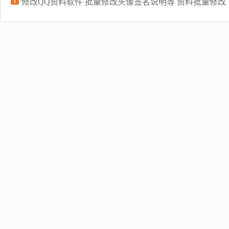
1
修改QQ资料软件 批量修改头像签名说明等 资料批量修改