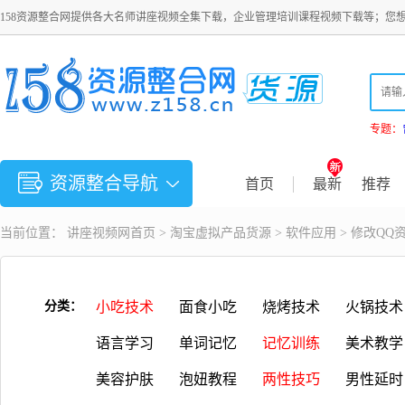
158资源整合网提供各大名师讲座视频全集下载，企业管理培训课程视频下载等；您
专题：
资源整合导航
首页
最新
推荐
当前位置：
讲座视频
网首页 >
淘宝虚拟产品货源
>
软件应用
> 修改QQ
分类：
小吃技术
面食小吃
烧烤技术
火锅技术
语言学习
单词记忆
记忆训练
美术教学
美容护肤
泡妞教程
两性技巧
男性延时