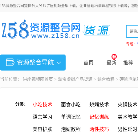
158资源整合网提供各大名师讲座视频全集下载，企业管理培训课程视频下载等；您
专题：
资源整合导航
首页
最新
推荐
当前位置：
讲座视频
网首页 >
淘宝虚拟产品货源
>
综合教程
> 硬笔毛
分类：
小吃技术
面食小吃
烧烤技术
火锅技术
语言学习
单词记忆
记忆训练
美术教学
美容护肤
泡妞教程
两性技巧
男性延时