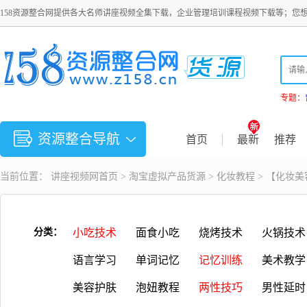
158资源整合网提供各大名师讲座视频全集下载，企业管理培训课程视频下载等；您
专题：
资源整合导航
首页
最新
推荐
当前位置：
讲座视频
网首页 >
淘宝虚拟产品货源
>
化妆教程
> 【化妆
分类：
小吃技术
面食小吃
烧烤技术
火锅技术
语言学习
单词记忆
记忆训练
美术教学
美容护肤
泡妞教程
两性技巧
男性延时