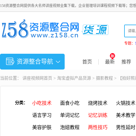
158资源整合网提供各大名师讲座视频全集下载，企业管理培训课程视频下载等；您
专题：
资源整合导航
首页
最新
推荐
当前位置：
讲座视频
网首页 >
淘宝虚拟产品货源
>
摄影教程
> 【拍好
分类：
小吃技术
面食小吃
烧烤技术
火锅技术
语言学习
单词记忆
记忆训练
美术教学
美容护肤
泡妞教程
两性技巧
男性延时