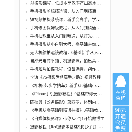
AI摄影课程，低成本高效率产出高水准大片的全新方式
手机摄影剪辑精选课，从入门到精通
短视频拍摄系统课，新手变高手，学完就能用在工作生活
手机修图保姆级教程，从入门到精通，摄影新手别错过
手机拍珠宝从入门到精通，从灯光、布景到拍摄技巧
手机摄影从小白到大师，零基础带你学习手机摄影
无人机航拍运镜教程，0基础新手从入门到大师
自然光电商平铺手机摄影课，拍出高级感，修图剪辑实操教学
手机短片拍摄教程，设备选择，创作构思，拍摄技巧，后期制作一网打尽
李涛《PS摄影后期高手之路》视频教程
《相机0起步学拍车》新手从0基础带大家玩转汽车摄影
《iPhone手机摄影教程》0基础带你玩转iPhone手机摄影功能
陈秋贝《公务摄影》第四期，体制内摄影教程
《手机从零基础到精通拍摄》0基础教学，快速入门
《自媒体摄影课》带你从0到1开始做博主
摄影教程《Red摄影零基础相机入门》课程教学