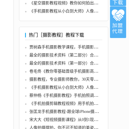
《星空摄影教程视频》教你如何拍出璀璨星空
《手机摄影教程从小白到大师》人像摄影构图，色彩原理，修图软件使用
热门［摄影教程］教程下载
贾树森手机摄影教学课程，手机摄影高手，教你小白秒变拍照大神
最全的摄影技术资料（第二部分）合集65G
最全的摄影技术资料（第一部分）合集50G
卷毛佟《教你零基础晋级手机摄影高手》33节摄影技巧教程视频
摄影教程，专业摄影师教你，30天零基础变身摄影达人
《手机摄影教程从小白到大师》人像摄影构图，色彩原理，修图软件使用
蔡仲杨《手机摄影教程》手机拍照调色系统课，零基础玩转手机摄影
《手机拍摄剪辑教程视频》用手机拍出电影感短视频，零基础从入门到精通
张匡龙手机摄影教程-跟全球iPhone摄影大赛“年度最佳摄影师”学手机摄影
宋大大《短视频摄影课程》从0到1现场实操演示视频创作的全过程
人像拍摄摆拍，你不可不知道的美姿技巧摄影教程