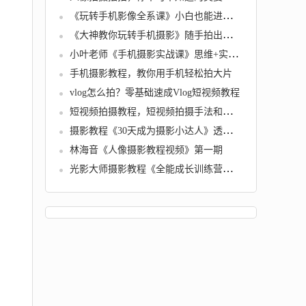
《玩转手机影像全系课》小白也能进阶成为手机摄影专业人士
《大神教你玩转手机摄影》随手拍出好照片，让你留住生活中的美好
小叶老师《手机摄影实战课》思维+实操，一站式拍摄剪辑教程
手机摄影教程，教你用手机轻松拍大片
vlog怎么拍？零基础速成Vlog短视频教程
短视频拍摄教程，短视频拍摄手法和镜头语言
摄影教程《30天成为摄影小达人》透过镜头发现美、创造美
林海音《人像摄影教程视频》第一期
光影大师摄影教程《全能成长训练营》手机单反皆可学，60天成就摄影大师