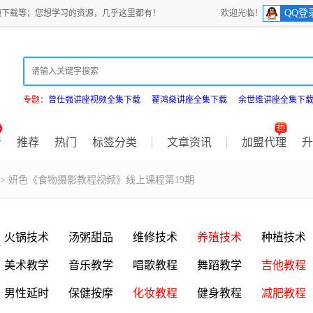
QQ登
频下载等；您想学习的资源，几乎这里都有！
欢迎光临！
专题：
曾仕强讲座视频全集下载
翟鸿燊讲座全集下载
余世维讲座全集下
新
推荐
热门
标签分类
文章资讯
加盟代理
升
> 妍色《食物摄影教程视频》线上课程第19期
火锅技术
汤粥甜品
维修技术
养殖技术
种植技术
美术教学
音乐教学
唱歌教程
舞蹈教学
吉他教程
男性延时
保健按摩
化妆教程
健身教程
减肥教程