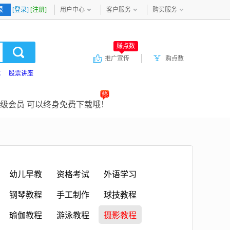
录
[登录]
[注册]
用户中心
客户服务
购买服务
赚点数
推广宣传
购点数
载
股票讲座
级会员 可以终身免费下载哦！
幼儿早教
资格考试
外语学习
钢琴教程
手工制作
球技教程
瑜伽教程
游泳教程
摄影教程