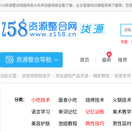
158资源整合网提供各大名师讲座视频全集下载，企业管理培训课程视频下载等；您
专题：
资源整合导航
首页
最新
推荐
当前位置：
讲座视频
网首页 >
淘宝虚拟产品货源
>
摄影教程
> 张望老
分类：
小吃技术
面食小吃
烧烤技术
火锅技术
语言学习
单词记忆
记忆训练
美术教学
美容护肤
泡妞教程
两性技巧
男性延时