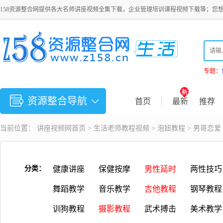
158资源整合网提供各大名师讲座视频全集下载，企业管理培训课程视频下载等；您
专题：
资源整合导航
首页
最新
推荐
当前位置：
讲座视频
网首页 >
生活老师教程视频
>
泡妞教程
> 男哥恋
分类：
健康讲座
保健按摩
男性延时
两性技巧
舞蹈教学
音乐教学
吉他教程
钢琴教程
训狗教程
摄影教程
武术搏击
美术教学