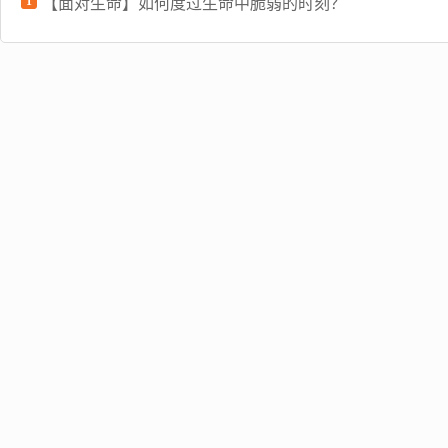
1
【面对生命】如何度过生命中脆弱的时刻？