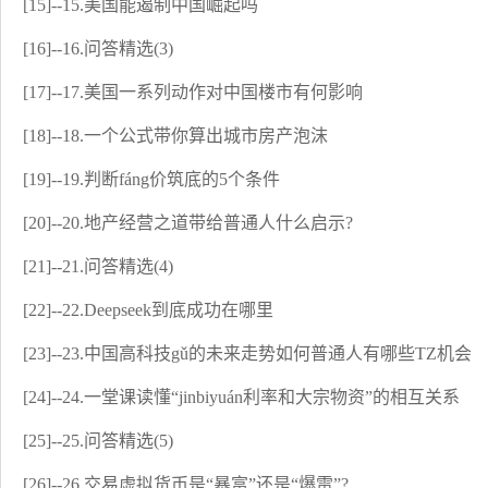
[15]--15.美国能遏制中国崛起吗
[16]--16.问答精选(3)
[17]--17.美国一系列动作对中国楼市有何影响
[18]--18.一个公式带你算出城市房产泡沫
[19]--19.判断fáng价筑底的5个条件
[20]--20.地产经营之道带给普通人什么启示?
[21]--21.问答精选(4)
[22]--22.Deepseek到底成功在哪里
[23]--23.中国高科技gǔ的未来走势如何普通人有哪些TZ机会
[24]--24.一堂课读懂“jinbiyuán利率和大宗物资”的相互关系
[25]--25.问答精选(5)
[26]--26.交易虚拟货币是“暴富”还是“爆雷”?