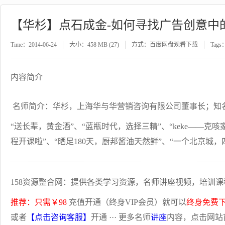
【华杉】点石成金-如何寻找广告创意中
Time：2014-06-24
大小：458 MB (27)
方式：百度网盘观看下载
Tags
内容简介
名师简介：华杉，上海华与华营销咨询有限公司董事长；知
“送长辈，黄金酒”、“蓝瓶时代，选择三精”、“keke——克
程开课啦”、“晒足180天，厨邦酱油天然鲜”、“一个北京城，
158资源整合网：提供各类学习资源，名师讲座视频，培训课
推荐：只需￥98
充值开通（终身VIP会员）就可以
终身免费
或者
【点击咨询客服】
开通 ··· 更多名师
讲座
内容，点击网站