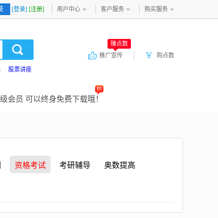
录
[登录]
[注册]
用户中心
客户服务
购买服务
赚点数
推广宣传
购点数
载
股票讲座
级会员 可以终身免费下载哦！
训
资格考试
考研辅导
奥数提高