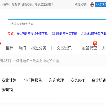
QQ登
频下载等；您想学习的资源，几乎这里都有！
欢迎光临！
专题：
曾仕强讲座视频全集下载
翟鸿燊讲座全集下载
余世维讲座全集下
新
推荐
热门
标签分类
文章资讯
加盟代理
升
【胡宗强】一级建造师市政实务冲刺班讲座
商业计划
可行性报告
咨询管理
商务PPT
会议培
微营销