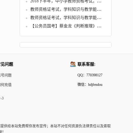
2018下半年，中小学教师资格考试，各学科知识与教学能力试题
教师资格证考试，学科知识与教学能力 (初中历史)
教师资格证考试，学科知识与教学能力 (高中语文)
【公务员国考】蔡金龙《判断推理》冲刺班
常见问题
联系客服:
QQ：770398127
帐号问题
微信：hdjfendou
如何充值
-3
以提供给本站免费帮你发布宣传；本站不对任何资源负法律责任以及索取
谢！