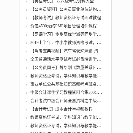
【英语考试】 四六级考试资料大全
【公务员资料】公务员事业单位结构化面试教程资料
【教师考试】教师资格证考试面试教程
价值4500元的PMP项目管理培训课程
【网课学习】步步高优学派等同步学习软件集合程序软件
2019上半年，中小学教师资格考试，各学科知识与教学能力试题
【驾考宝典视频】汽车驾驶姊妹篇-汽车驾驶学习技巧讲堂
全国普通话水平测试考试必备培训学习资料【发音图谱+60篇音频朗读作品 跟读训练】
【公务员国考】魏华刚《数量关系》冲刺班
教师资格证考试，学科知识与教学能力 (初中语文)
事业单位公共基础知识高频考点班名师讲座全25集下载
中级会计课件学习教程资料合集200G（中华、东奥双网校）
会计考试中级会计师全套资料之中级财务管理
【会计考试】成本会计学视频教程
教师资格证考试，学科知识与教学能力 (初中英语)
教师资格证考试，学科知识与教学能力 (初中数学)