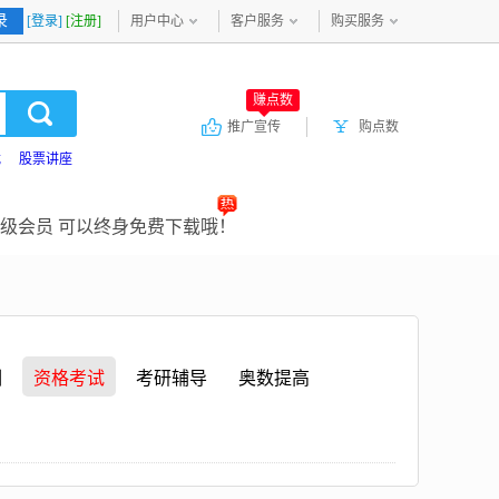
录
[登录]
[注册]
用户中心
客户服务
购买服务
赚点数
推广宣传
购点数
载
股票讲座
级会员 可以终身免费下载哦！
训
资格考试
考研辅导
奥数提高