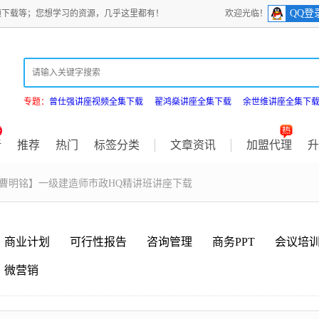
QQ登
频下载等；您想学习的资源，几乎这里都有！
欢迎光临！
专题：
曾仕强讲座视频全集下载
翟鸿燊讲座全集下载
余世维讲座全集下
新
推荐
热门
标签分类
文章资讯
加盟代理
升
【曹明铭】一级建造师市政HQ精讲班讲座下载
商业计划
可行性报告
咨询管理
商务PPT
会议培
微营销