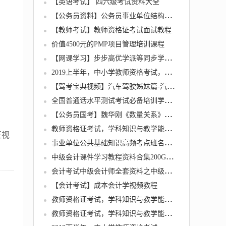
【英语考试】 四六级考试资料大全
【公务员资料】公务员事业单位结构化面试教程资料
【教师考试】教师资格证考试面试教程
价值4500元的PMP项目管理培训课程
【网课学习】步步高优学派等同步学习软件集合程序软件
2019上半年，中小学教师资格考试，各学科知识与教学能力试题
【驾考宝典视频】汽车驾驶姊妹篇-汽车驾驶学习技巧讲堂
全国普通话水平测试考试必备培训学习资料【发音图谱+60篇音频朗读作品 跟读训练】
【公务员国考】魏华刚《数量关系》冲刺班
教师资格证考试，学科知识与教学能力 (初中语文)
班视
事业单位公共基础知识高频考点班名师讲座全25集下载
中级会计课件学习教程资料合集200G（中华、东奥双网校）
会计考试中级会计师全套资料之中级财务管理
【会计考试】成本会计学视频教程
教师资格证考试，学科知识与教学能力 (初中英语)
教师资格证考试，学科知识与教学能力 (初中数学)