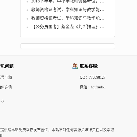
2018下半年，中小学教师资格考试，各学科知识与教学能力试题
教师资格证考试，学科知识与教学能力 (初中历史)
教师资格证考试，学科知识与教学能力 (高中语文)
【公务员国考】蔡金龙《判断推理》冲刺班
常见问题
联系客服:
QQ：770398127
帐号问题
微信：hdjfendou
如何充值
-3
以提供给本站免费帮你发布宣传；本站不对任何资源负法律责任以及索取
谢！