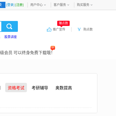
录
[登录]
[注册]
用户中心
客户服务
购买服务
赚点数
推广宣传
购点数
载
股票讲座
级会员 可以终身免费下载哦！
训
资格考试
考研辅导
奥数提高