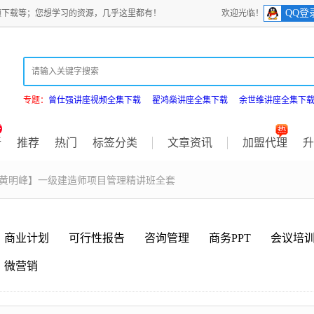
QQ登
频下载等；您想学习的资源，几乎这里都有！
欢迎光临！
专题：
曾仕强讲座视频全集下载
翟鸿燊讲座全集下载
余世维讲座全集下
新
推荐
热门
标签分类
文章资讯
加盟代理
升
【黄明峰】一级建造师项目管理精讲班全套
商业计划
可行性报告
咨询管理
商务PPT
会议培
微营销