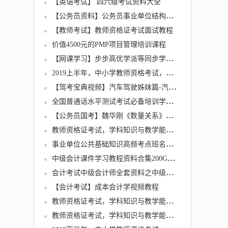
【英语考试】 四六级考试资料大全
【公务员资料】公务员事业单位结构化面试教程资料
【教师考试】教师资格证考试面试教程
价值4500元的PMP项目管理培训课程
【网课学习】步步高优学派等同步学习软件集合程序软件
2019上半年，中小学教师资格考试，各学科知识与教学能力试题
【驾考宝典视频】汽车驾驶姊妹篇-汽车驾驶学习技巧讲堂
全国普通话水平测试考试必备培训学习资料【发音图谱+60篇音频朗读作品 跟读训练】
【公务员国考】魏华刚《数量关系》冲刺班
教师资格证考试，学科知识与教学能力 (初中语文)
事业单位公共基础知识高频考点班名师讲座全25集下载
中级会计课件学习教程资料合集200G（中华、东奥双网校）
会计考试中级会计师全套资料之中级财务管理
【会计考试】成本会计学视频教程
教师资格证考试，学科知识与教学能力 (初中英语)
教师资格证考试，学科知识与教学能力 (初中数学)