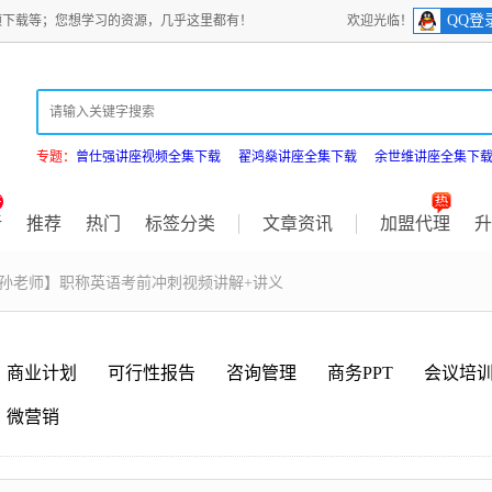
QQ登
频下载等；您想学习的资源，几乎这里都有！
欢迎光临！
专题：
曾仕强讲座视频全集下载
翟鸿燊讲座全集下载
余世维讲座全集下
新
推荐
热门
标签分类
文章资讯
加盟代理
升
【孙老师】职称英语考前冲刺视频讲解+讲义
商业计划
可行性报告
咨询管理
商务PPT
会议培
微营销