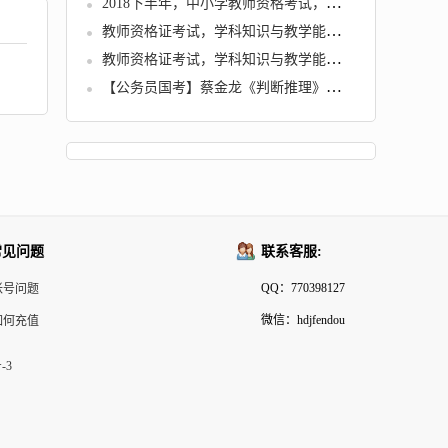
2018下半年，中小学教师资格考试，各学科知识与教学能力试题
教师资格证考试，学科知识与教学能力 (初中历史)
教师资格证考试，学科知识与教学能力 (高中语文)
【公务员国考】蔡金龙《判断推理》冲刺班
常见问题
联系客服:
QQ：770398127
帐号问题
微信：hdjfendou
如何充值
-3