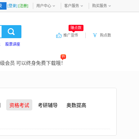
录
[登录]
[注册]
用户中心
客户服务
购买服务
赚点数
推广宣传
购点数
载
股票讲座
级会员 可以终身免费下载哦！
训
资格考试
考研辅导
奥数提高