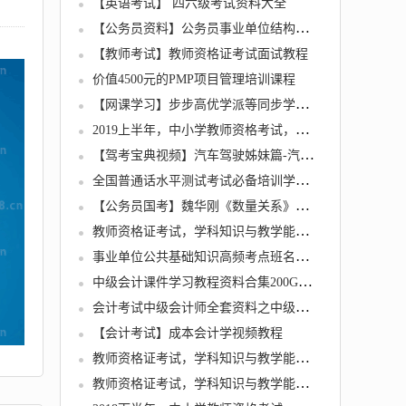
【英语考试】 四六级考试资料大全
【公务员资料】公务员事业单位结构化面试教程资料
【教师考试】教师资格证考试面试教程
价值4500元的PMP项目管理培训课程
【网课学习】步步高优学派等同步学习软件集合程序软件
2019上半年，中小学教师资格考试，各学科知识与教学能力试题
【驾考宝典视频】汽车驾驶姊妹篇-汽车驾驶学习技巧讲堂
全国普通话水平测试考试必备培训学习资料【发音图谱+60篇音频朗读作品 跟读训练】
【公务员国考】魏华刚《数量关系》冲刺班
教师资格证考试，学科知识与教学能力 (初中语文)
事业单位公共基础知识高频考点班名师讲座全25集下载
中级会计课件学习教程资料合集200G（中华、东奥双网校）
会计考试中级会计师全套资料之中级财务管理
【会计考试】成本会计学视频教程
教师资格证考试，学科知识与教学能力 (初中英语)
教师资格证考试，学科知识与教学能力 (初中数学)