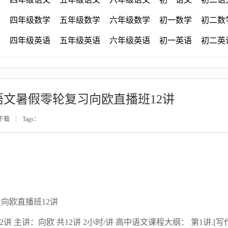
学
四年级数学
五年级数学
六年级数学
初一数学
初二数
语
四年级英语
五年级英语
六年级英语
初一英语
初二英
语文暑假零轮复习向欧直播班12讲
下载
Tags：
向欧直播班12讲
讲 主讲：向欧 共12讲 2小时/讲 高中语文课程大纲： 第1讲.[写