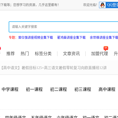
QQ登
频下载等；您想学习的资源，几乎这里都有！
欢迎光临！
专题：
曾仕强讲座视频全集下载
翟鸿燊讲座全集下载
余世维讲座全集下
新
推荐
热门
标签分类
文章资讯
加盟代理
升
 【高中语文】暑假目标125+高三语文暑假零轮复习向欧直播班12讲
中学课程
初一课程
初二课程
初三课程
高中课程
文
四年级语文
五年级语文
六年级语文
初一语文
初二语