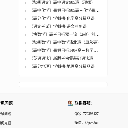
【秋季语文】高中语文985班（邵娜）
【高中化学】暑假目标985高三化学暑假一轮复习（上）郑慎捷直播班全12讲
【高分化学】学魁榜-化学高分精品课
【语文考试】学魁榜-语文冲刺课
【快数学】高考目标双一流（2轮）刘鑫-数理
【秋季数学】高中数学清北班（周永亮）
【高中数学】暑假目标140+高三数学暑假一轮复习（上）王子悦直播班12讲
【英语语法】新版考虫零基础语法班
【高分地理】学魁榜-地理高分精品课
常见问题
联系客服:
QQ：770398127
帐号问题
微信：hdjfendou
如何充值