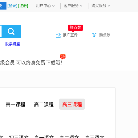
录
[登录]
[注册]
用户中心
客户服务
购买服务
赚点数
推广宣传
购点数
载
股票讲座
级会员 可以终身免费下载哦！
高一课程
高二课程
高三课程
文
初三语文
高一语文
高二语文
高三语文