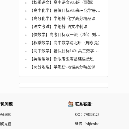
【秋季语文】高中语文985班（邵娜）
【高中化学】暑假目标985高三化学暑假一轮复习（上）郑慎捷直播班全12讲
【高分化学】学魁榜-化学高分精品课
【语文考试】学魁榜-语文冲刺课
【快数学】高考目标双一流（2轮）刘鑫-数理
【秋季数学】高中数学清北班（周永亮）
【高中数学】暑假目标140+高三数学暑假一轮复习（上）王子悦直播班12讲
【英语语法】新版考虫零基础语法班
【高分地理】学魁榜-地理高分精品课
常见问题
联系客服:
QQ：770398127
帐号问题
微信：hdjfendou
如何充值