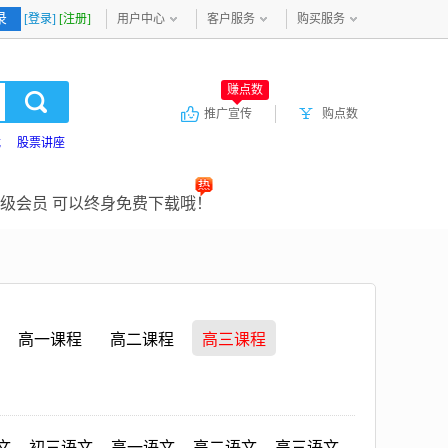
录
[登录]
[注册]
用户中心
客户服务
购买服务
赚点数
推广宣传
购点数
载
股票讲座
级会员 可以终身免费下载哦！
高一课程
高二课程
高三课程
文
初三语文
高一语文
高二语文
高三语文