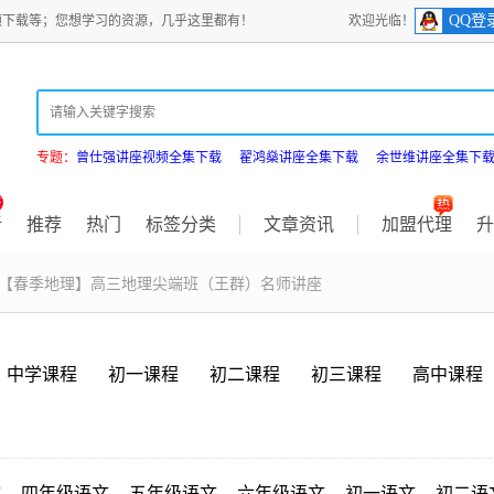
QQ登
频下载等；您想学习的资源，几乎这里都有！
欢迎光临！
专题：
曾仕强讲座视频全集下载
翟鸿燊讲座全集下载
余世维讲座全集下
新
推荐
热门
标签分类
文章资讯
加盟代理
升
 【春季地理】高三地理尖端班（王群）名师讲座
中学课程
初一课程
初二课程
初三课程
高中课程
文
四年级语文
五年级语文
六年级语文
初一语文
初二语