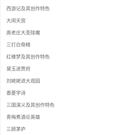
西游记及其创作特色
大闹天宫
高老庄大圣除魔
三打白骨精
红楼梦及其创作特色
黛玉进贾府
刘姥姥进大观园
香菱学诗
三国演义及其创作特色
青梅煮酒论英雄
三顾茅庐