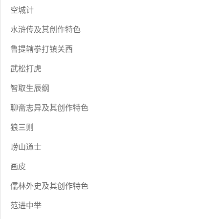
空城计
水浒传及其创作特色
鲁提辖拳打镇关西
武松打虎
智取生辰纲
聊斋志异及其创作特色
狼三则
崂山道士
画皮
儒林外史及其创作特色
范进中举