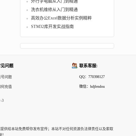
外行学电脑从入门到精通
洗衣机维修从入门到精通
高效办公Excel数据分析实例精粹
STM32库开发实战指南
常见问题
联系客服:
QQ：770398127
帐号问题
微信：hdjfendou
如何充值
-3
以提供给本站免费帮你发布宣传；本站不对任何资源负法律责任以及索取
谢！