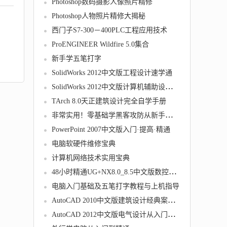
Photoshop数码摄影人像照片精修
Photoshop人物照片精修大揭秘
西门子S7-300－400PLC工程应用技术
ProENGINEER Wildfire 5.0集合
新手学五笔打字
SolidWorks 2012中文版工程设计速学通
SolidWorks 2012中文版计算机辅助设计教程
TArch 8.0天正建筑设计完全自学手册
非常实用！零基础学黑客攻防从新手到高手
PowerPoint 2007中文版入门·提高·精通
电脑软硬件维修宝典
计算机网络技术实用宝典
48小时精通UG+NX8.0_8.5中文版数控加工技巧
电脑入门基础及五笔打字教程与上机指导
AutoCAD 2010中文版建筑设计经典案例指导教程
AutoCAD 2012中文版电气设计从入门到精通