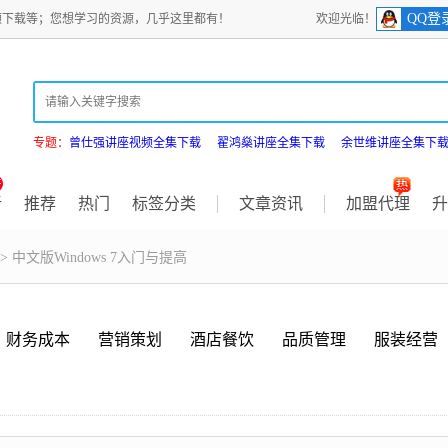
QQ登
频下载等；您想学习的资源，几乎这里都有！
欢迎光临！
专题：
曾仕强讲座视频全集下载
翟鸿燊讲座全集下载
余世维讲座全集下
新
推荐
热门
标签分类
文章资讯
加盟代理
升
> 中文版Windows 7入门与提高
财务成本
营销策划
酒店餐饮
品质管理
服装经营