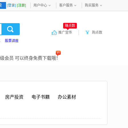
录
[登录]
[注册]
用户中心
客户服务
购买服务
赚点数
推广宣传
购点数
载
股票讲座
级会员 可以终身免费下载哦！
房产投资
电子书籍
办公素材