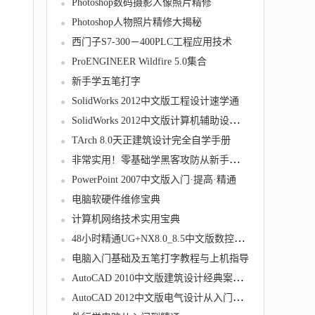
Photoshop数码摄影人像照片精修
Photoshop人物照片精修大揭秘
西门子S7-300－400PLC工程应用技术
ProENGINEER Wildfire 5.0集合
新手学五笔打字
SolidWorks 2012中文版工程设计速学通
SolidWorks 2012中文版计算机辅助设计教程
TArch 8.0天正建筑设计完全自学手册
非常实用！零基础学黑客攻防从新手到高手
PowerPoint 2007中文版入门·提高·精通
电脑软硬件维修宝典
计算机网络技术实用宝典
48小时精通UG+NX8.0_8.5中文版数控加工技巧
电脑入门基础及五笔打字教程与上机指导
AutoCAD 2010中文版建筑设计经典案例指导教程
AutoCAD 2012中文版电气设计从入门到精通