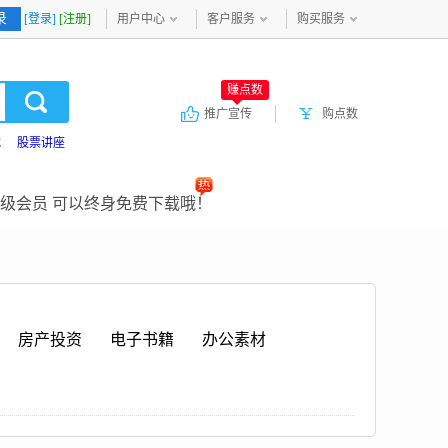
录
[登录]
[注册]
用户中心
客户服务
购买服务
赚点数
推广宣传
购点数
载
股票讲座
级会员 可以终身免费下载哦！
房产投资
电子书籍
办公素材