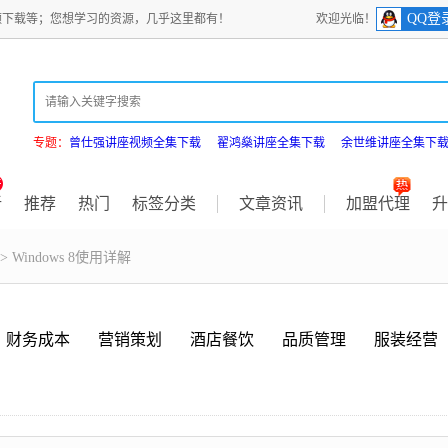
QQ登
频下载等；您想学习的资源，几乎这里都有！
欢迎光临！
专题：
曾仕强讲座视频全集下载
翟鸿燊讲座全集下载
余世维讲座全集下
新
推荐
热门
标签分类
文章资讯
加盟代理
升
> Windows 8使用详解
财务成本
营销策划
酒店餐饮
品质管理
服装经营