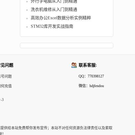
外行学电脑从入门到精通
洗衣机维修从入门到精通
高效办公Excel数据分析实例精粹
STM32库开发实战指南
常见问题
联系客服:
QQ：770398127
帐号问题
微信：hdjfendou
如何充值
-3
以提供给本站免费帮你发布宣传；本站不对任何资源负法律责任以及索取
谢！