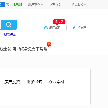
录
[登录]
[注册]
用户中心
客户服务
购买服务
赚点数
推广宣传
购点数
载
股票讲座
级会员 可以终身免费下载哦！
房产投资
电子书籍
办公素材