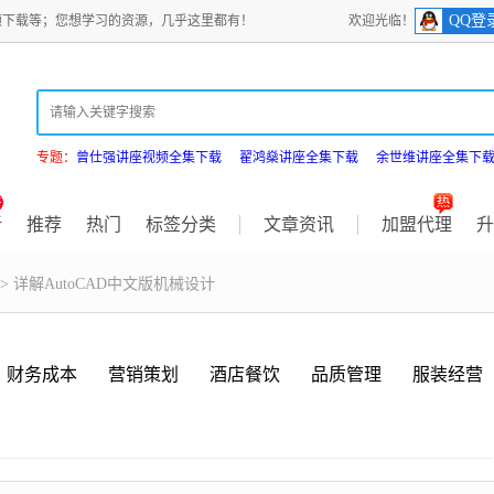
QQ登
频下载等；您想学习的资源，几乎这里都有！
欢迎光临！
专题：
曾仕强讲座视频全集下载
翟鸿燊讲座全集下载
余世维讲座全集下
新
推荐
热门
标签分类
文章资讯
加盟代理
升
> 详解AutoCAD中文版机械设计
财务成本
营销策划
酒店餐饮
品质管理
服装经营